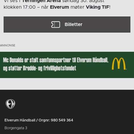
Vi ses i
Terningen Arena
søndag 30. august
klokken 17:00
– når
Elverum
møter
Viking TIF
!
Billetter
Elverum Håndball / Orgnr: 980 549 364
Borgengata 3