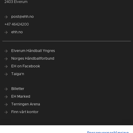
2403 Elverum
post@ehh.no
+47 46424200
ehh.no
Elverum Håndball Yngres
Norges Håndballforbund
EH on Facebook
Taiga'n
Billetter
EH Marked
Terningen Arena
Finn vårt kontor
Personvernerklæring
Personvernerklæring