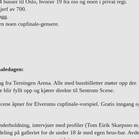
4 busser til Oslo, hvorav 19 fra oss og noen i privat regi.
jerf av 700.
agg.
jen noen cupfinale-gensere.
naledagen:
g fra Terningen Arena. Alle med bussbilletter møter opp der. 
e blir fyllt opp og kjører direkte til Sentrum Scene.
ene åpner for Elverums cupfinale-vorspiel. Gratis inngang og
derholdning, intervjuer med profiler (Tom Eirik Skarpsno m.f
ling på galleriet for de under 18 år med egen brus-bar. Avde