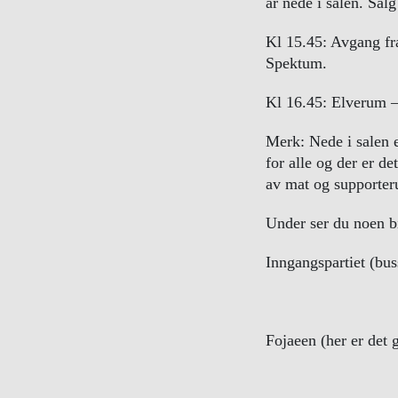
år nede i salen. Salg
Kl 15.45: Avgang fr
Spektum.
Kl 16.45: Elverum –
Merk: Nede i salen e
for alle og der er de
av mat og supporteru
Under ser du noen b
Inngangspartiet (bus
Fojaeen (her er det 