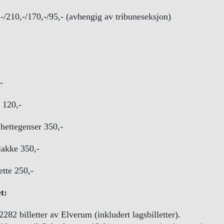
,-/210,-/170,-/95,- (avhengig av tribuneseksjon)
-
 120,-
ettegenser 350,-
jakke 350,-
ette 250,-
et:
2282 billetter av Elverum (inkludert lagsbilletter).