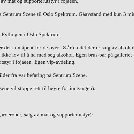
 av mat og supporterutstyr i fojaeen.
a Sentrum Scene til Oslo Spektrum. Gåavstand med kun 3 minu
 Fyllingen i Oslo Spektrum.
r det kun åpent for de over 18 år da det der er salg av alkohol
t ikke lov til å ha med seg alkohol. Egen brus-bar på galleriet 
tstyr i fojaeen. Egen vip-avdeling.
ilder fra vår befaring på Sentrum Scene.
sene vil stoppe rett til høyre for inngangen):
garderober, salg av mat og supporterutstyr):