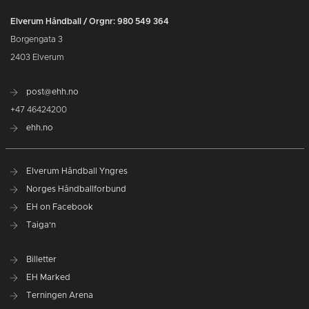
Elverum Håndball / Orgnr: 980 549 364
Borgengata 3
2403 Elverum
post@ehh.no
+47 46424200
ehh.no
Elverum Håndball Yngres
Norges Håndballforbund
EH on Facebook
Taiga'n
Billetter
EH Marked
Terningen Arena