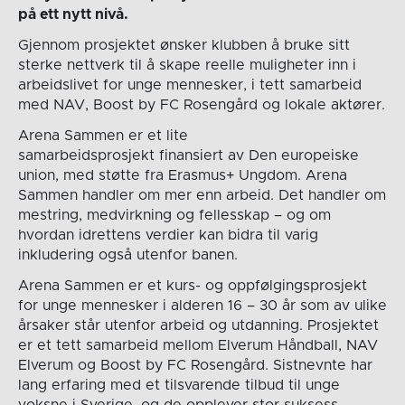
på ett nytt nivå.
Gjennom prosjektet ønsker klubben å bruke sitt
sterke nettverk til å skape reelle muligheter inn i
arbeidslivet for unge mennesker, i tett samarbeid
med NAV, Boost by FC Rosengård og lokale aktører.
Arena Sammen er et lite
samarbeidsprosjekt finansiert av Den europeiske
union, med støtte fra Erasmus+ Ungdom. Arena
Sammen handler om mer enn arbeid. Det handler om
mestring, medvirkning og fellesskap – og om
hvordan idrettens verdier kan bidra til varig
inkludering også utenfor banen.
Arena Sammen er et kurs- og oppfølgingsprosjekt
for unge mennesker i alderen 16 – 30 år som av ulike
årsaker står utenfor arbeid og utdanning. Prosjektet
er et tett samarbeid mellom Elverum Håndball, NAV
Elverum og Boost by FC Rosengård. Sistnevnte har
lang erfaring med et tilsvarende tilbud til unge
voksne i Sverige, og de opplever stor suksess.