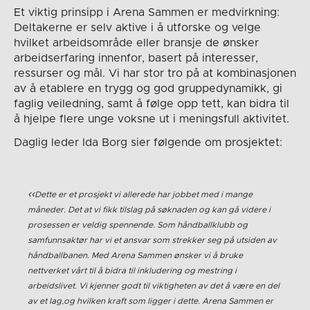
Et viktig prinsipp i Arena Sammen er medvirkning:
Deltakerne er selv aktive i å utforske og velge
hvilket arbeidsområde eller bransje de ønsker
arbeidserfaring innenfor, basert på interesser,
ressurser og mål. Vi har stor tro på at kombinasjonen
av å etablere en trygg og god gruppedynamikk, gi
faglig veiledning, samt å følge opp tett, kan bidra til
å hjelpe flere unge voksne ut i meningsfull aktivitet.
Daglig leder Ida Borg sier følgende om prosjektet:
Dette er et prosjekt vi allerede har jobbet med i mange
måneder. Det at vi fikk tilslag på søknaden og kan gå videre i
prosessen er veldig spennende. Som håndballklubb og
samfunnsaktør har vi et ansvar som strekker seg på utsiden av
håndballbanen. Med Arena Sammen ønsker vi å bruke
nettverket vårt til å bidra til inkludering og mestring i
arbeidslivet. Vi kjenner godt til viktigheten av det å være en del
av et lag,og hvilken kraft som ligger i dette. Arena Sammen er