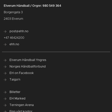
Elverum Håndball / Orgnr: 980 549 364
Borgengata 3
2403 Elverum
post@ehh.no
+47 46424200
ehh.no
Elverum Håndball Yngres
Norges Håndballforbund
EH on Facebook
Taiga'n
Billetter
EH Marked
Terningen Arena
Finn vårt kontor