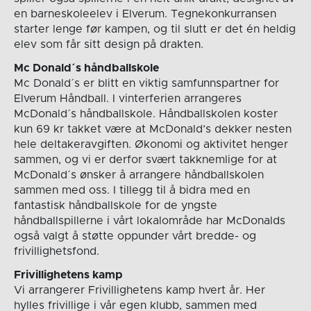
en barneskoleelev i Elverum. Tegnekonkurransen
starter lenge før kampen, og til slutt er det én heldig
elev som får sitt design på drakten.
Mc Donald´s håndballskole
Mc Donald´s er blitt en viktig samfunnspartner for
Elverum Håndball. I vinterferien arrangeres
McDonald´s håndballskole. Håndballskolen koster
kun 69 kr takket være at McDonald’s dekker nesten
hele deltakeravgiften. Økonomi og aktivitet henger
sammen, og vi er derfor svært takknemlige for at
McDonald´s ønsker å arrangere håndballskolen
sammen med oss. I tillegg til å bidra med en
fantastisk håndballskole for de yngste
håndballspillerne i vårt lokalområde har McDonalds
også valgt å støtte oppunder vårt bredde- og
frivillighetsfond.
Frivillighetens kamp
Vi arrangerer Frivillighetens kamp hvert år. Her
hylles frivillige i vår egen klubb, sammen med