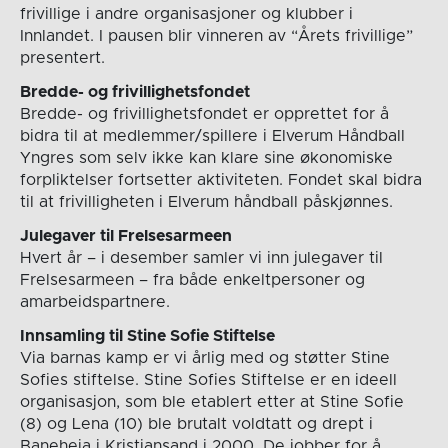
frivillige i andre organisasjoner og klubber i
Innlandet. I pausen blir vinneren av “Årets frivillige”
presentert.
Bredde- og frivillighetsfondet
Bredde- og frivillighetsfondet er opprettet for å
bidra til at medlemmer/spillere i Elverum Håndball
Yngres som selv ikke kan klare sine økonomiske
forpliktelser fortsetter aktiviteten. Fondet skal bidra
til at frivilligheten i Elverum håndball påskjønnes.
Julegaver til Frelsesarmeen
Hvert år – i desember samler vi inn julegaver til
Frelsesarmeen – fra både enkeltpersoner og
amarbeidspartnere.
Innsamling til Stine Sofie Stiftelse
Via barnas kamp er vi årlig med og støtter Stine
Sofies stiftelse. Stine Sofies Stiftelse er en ideell
organisasjon, som ble etablert etter at Stine Sofie
(8) og Lena (10) ble brutalt voldtatt og drept i
Baneheia i Kristiansand i 2000. De jobber for å