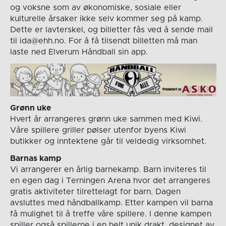
og voksne som av økonomiske, sosiale eller
kulturelle årsaker ikke selv kommer seg på kamp.
Dette er lavterskel, og billetter fås ved å sende mail
til ida@ehh.no. For å få tilsendt billetten må man
laste ned Elverum Håndball sin app.
Grønn uke
Hvert år arrangeres grønn uke sammen med Kiwi.
Våre spillere griller pølser utenfor byens Kiwi
butikker og inntektene går til veldedig virksomhet.
Barnas kamp
Vi arrangerer en årlig barnekamp. Barn inviteres til
en egen dag i Terningen Arena hvor det arrangeres
gratis aktiviteter tilrettelagt for barn. Dagen
avsluttes med håndballkamp. Etter kampen vil barna
få mulighet til å treffe våre spillere. I denne kampen
spiller også spillerne i en helt unik drakt, designet av