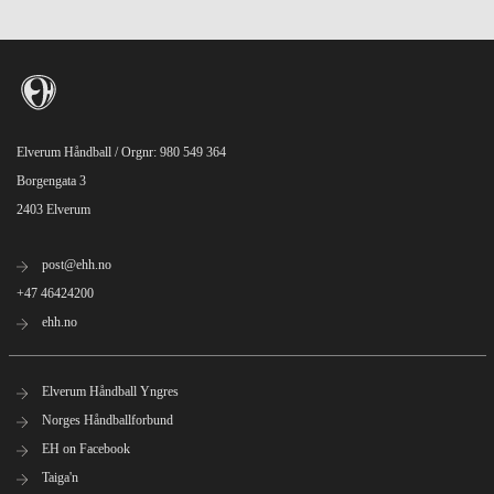
Elverum Håndball / Orgnr: 980 549 364
Borgengata 3
2403 Elverum
post@ehh.no
+47 46424200
ehh.no
Elverum Håndball Yngres
Norges Håndballforbund
EH on Facebook
Taiga'n