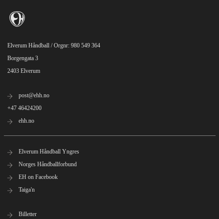
Elverum Håndball / Orgnr: 980 549 364
Borgengata 3
2403 Elverum
post@ehh.no
+47 46424200
ehh.no
Elverum Håndball Yngres
Norges Håndballforbund
EH on Facebook
Taiga'n
Billetter