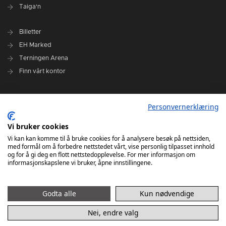
Taiga'n
Billetter
EH Marked
Terningen Arena
Finn vårt kontor
Personvernerklæring
Personvernerklæring
Om klubben
Administrasjonen i Elverum Håndball
Vi bruker cookies
Styre og utvalg
Vi kan kan komme til å bruke cookies for å analysere besøk på nettsiden,
med formål om å forbedre nettstedet vårt, vise personlig tilpasset innhold
VARSLINGSRUTINER FOR ELVERUM HÅNDBALL
og for å gi deg en flott nettstedopplevelse. For mer informasjon om
informasjonskapslene vi bruker, åpne innstillingene.
Godta alle
Kun nødvendige
Nei, endre valg