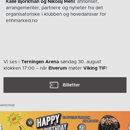
Kalle Björkman og Nikolaj Mehl
: annonser,
arrangementer, partnere og nyheter fra det
organisatoriske i klubben og hovedansvar for
ehhmarked.no
Vi ses i
Terningen Arena
søndag 30. august
klokken 17:00
– når
Elverum
møter
Viking TIF
!
Billetter