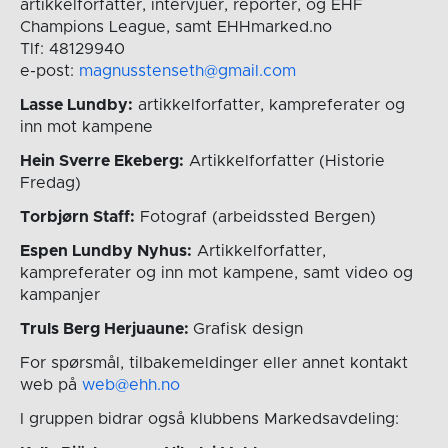
artikkelforfatter, intervjuer, reporter, og EHF
Champions League, samt EHHmarked.no
Tlf: 48129940
e-post:
magnusstenseth@gmail.com
Lasse Lundby:
artikkelforfatter, kampreferater og
inn mot kampene
Hein Sverre Ekeberg:
Artikkelforfatter (Historie
Fredag)
Torbjørn Staff:
Fotograf (arbeidssted Bergen)
Espen Lundby Nyhus:
Artikkelforfatter,
kampreferater og inn mot kampene, samt video og
kampanjer
Truls Berg Herjuaune:
Grafisk design
For spørsmål, tilbakemeldinger eller annet kontakt
web på
web@ehh.no
I gruppen bidrar også klubbens Markedsavdeling: