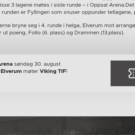
 disse 3 lagene møtes i siste runde – i Oppsal Arena.Det 
runden er Fyllingen som snuser oppunder tetlagene, p
gerne bryne seg i 4. runde i helga, Elverum mot arrang
 ut poeng, Follo (6. plass) og Drammen (13.plass).
Arena
søndag 30. august
r
Elverum
møter
Viking TIF
!