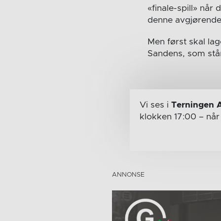
«finale-spill» når
denne avgjørende 
Men først skal la
Sandens, som står
Vi ses i
Terningen 
klokken 17:00
– nå