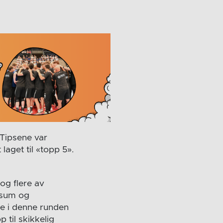
 Tipsene var
laget til «topp 5».
og flere av
alsum og
ke i denne runden
 til skikkelig