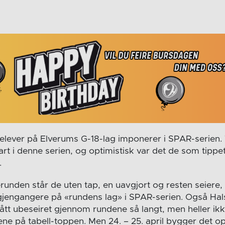
elever på Elverums G-18-lag imponerer i SPAR-serien.
rt i denne serien, og optimistisk var det de som tippet 
.
unden står de uten tap, en uavgjort og resten seiere, 
tt gjengangere på «rundens lag» i SPAR-serien. Også H
tt ubeseiret gjennom rundene så langt, men heller ik
e på tabell-toppen. Men 24. – 25. april bygger det opp