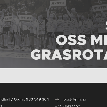
dball / Orgnr: 980 549 364
post@ehh.no
 3
+47 46424200