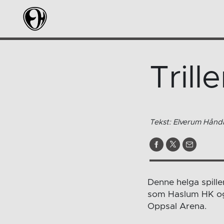
Trill
Tekst: Elverum Håndb
Denne helga spille
som Haslum HK og 
Oppsal Arena.