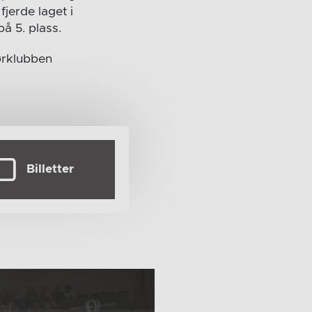
fjerde laget i
å 5. plass.
ørklubben
Billetter