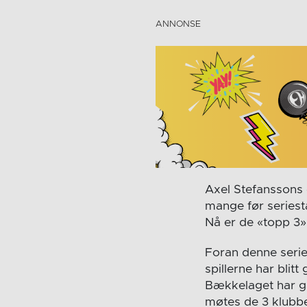
Axel Stefanssons 
mange før seriesta
Nå er de «topp 3»
Foran denne serier
spillerne har bli
Bækkelaget har gå
møtes de 3 klubben