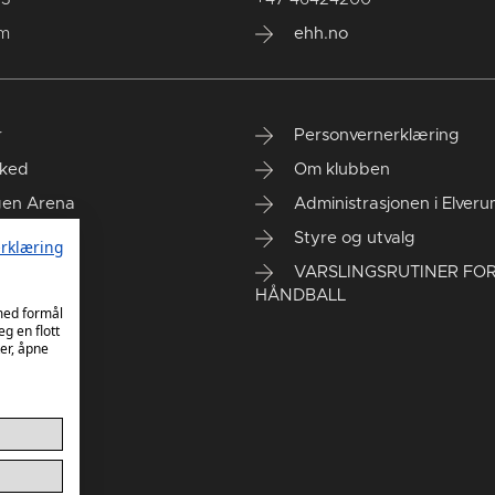
um
ehh.no
r
Personvernerklæring
ked
Om klubben
gen Arena
Administrasjonen i Elver
rt kontor
Styre og utvalg
rklæring
VARSLINGSRUTINER FO
HÅNDBALL
 med formål
eg en flott
er, åpne