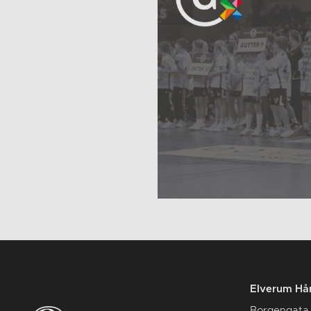
Elverum Hån
Borgengata