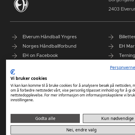
2403 Elver
Elverum Håndball Yngres
Billette
Norges Håndballforbund
EH Mar
EH on Facebook
Ternin
Taiga'n
Finn vå
Personverne
Vi bruker cookies
Vi kan kan komme til å bruke cookies for å analysere besøk på nettsiden,
om å forbedre nettstedet vårt, vise personlig tilpasset innhold og for å gi d
nettstedopplevelse. For mer informasjon om informasjonskapslene vi bruk
innstillingene.
Godta alle
Kun nødvendige
Nei, endre valg