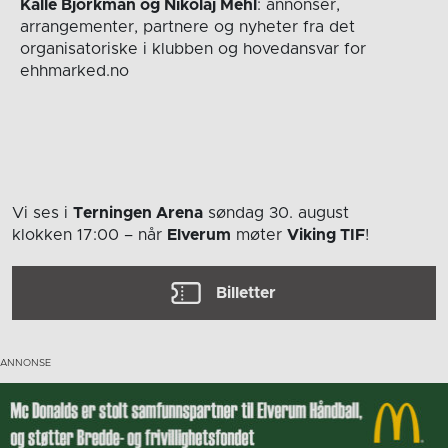
Kalle Björkman og Nikolaj Mehl
: annonser,
arrangementer, partnere og nyheter fra det
organisatoriske i klubben og hovedansvar for
ehhmarked.no
Vi ses i
Terningen Arena
søndag 30. august
klokken 17:00
– når
Elverum
møter
Viking TIF
!
Billetter