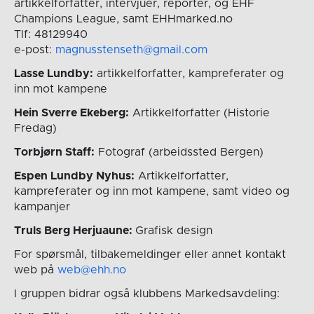
artikkelforfatter, intervjuer, reporter, og EHF
Champions League, samt EHHmarked.no
Tlf: 48129940
e-post:
magnusstenseth@gmail.com
Lasse Lundby:
artikkelforfatter, kampreferater og
inn mot kampene
Hein Sverre Ekeberg:
Artikkelforfatter (Historie
Fredag)
Torbjørn Staff:
Fotograf (arbeidssted Bergen)
Espen Lundby Nyhus:
Artikkelforfatter,
kampreferater og inn mot kampene, samt video og
kampanjer
Truls Berg Herjuaune:
Grafisk design
For spørsmål, tilbakemeldinger eller annet kontakt
web på
web@ehh.no
I gruppen bidrar også klubbens Markedsavdeling: