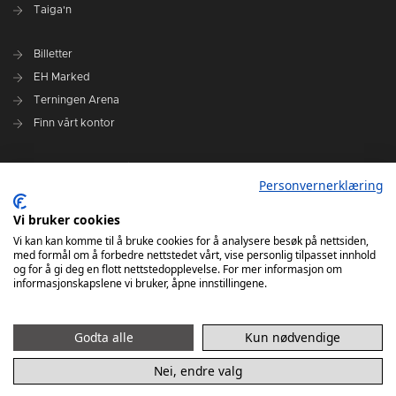
Taiga'n
Billetter
EH Marked
Terningen Arena
Finn vårt kontor
Personvernerklæring
Personvernerklæring
Om klubben
Administrasjonen i Elverum Håndball
Vi bruker cookies
Styre og utvalg
Vi kan kan komme til å bruke cookies for å analysere besøk på nettsiden,
med formål om å forbedre nettstedet vårt, vise personlig tilpasset innhold
VARSLINGSRUTINER FOR ELVERUM HÅNDBALL
og for å gi deg en flott nettstedopplevelse. For mer informasjon om
informasjonskapslene vi bruker, åpne innstillingene.
Godta alle
Kun nødvendige
Nei, endre valg