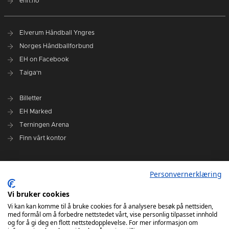
ehh.no
Elverum Håndball Yngres
Norges Håndballforbund
EH on Facebook
Taiga'n
Billetter
EH Marked
Terningen Arena
Finn vårt kontor
Personvernerklæring
Personvernerklæring
Om klubben
Administrasjonen i Elverum Håndball
Vi bruker cookies
Styre og utvalg
Vi kan kan komme til å bruke cookies for å analysere besøk på nettsiden,
med formål om å forbedre nettstedet vårt, vise personlig tilpasset innhold
VARSLINGSRUTINER FOR ELVERUM HÅNDBALL
og for å gi deg en flott nettstedopplevelse. For mer informasjon om