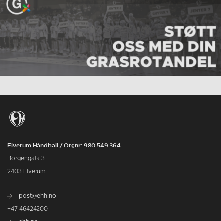
Elverum Håndball / Orgnr: 980 549 364
Borgengata 3
2403 Elverum
post@ehh.no
+47 46424200