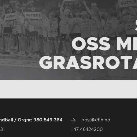
dball / Orgnr: 980 549 364
post@ehh.no
 3
+47 46424200