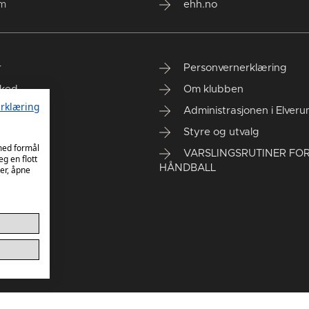
um
ehh.no
r
Personvernerklæring
ked
Om klubben
rklæring
gen Arena
Administrasjonen i Elver
rt kontor
Styre og utvalg
 med formål
VARSLINGSRUTINER FO
eg en flott
HÅNDBALL
er, åpne