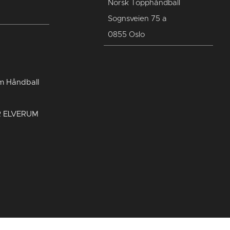
Norsk Topphåndball
Sognsveien 75 a
0855 Oslo
um Håndball
R ELVERUM