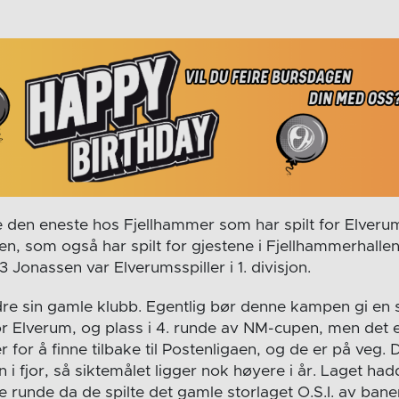
 den eneste hos Fjellhammer som har spilt for Elverum
n, som også har spilt for gjestene i Fjellhammerhallen
Jonassen var Elverumsspiller i 1. divisjon.
dre sin gamle klubb. Egentlig bør denne kampen gi en 
r Elverum, og plass i 4. runde av NM-cupen, men det e
 for å finne tilbake til Postenligaen, og de er på veg.
jon i fjor, så siktemålet ligger nok høyere i år. Laget ha
e runde da de spilte det gamle storlaget O.S.I. av ban