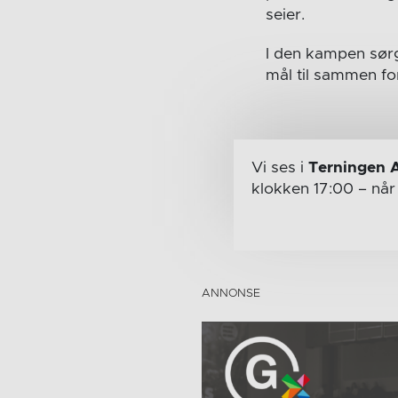
seier.
I den kampen sørg
mål til sammen for
Vi ses i
Terningen 
klokken 17:00
– nå