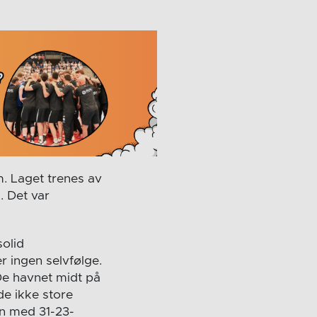
. Laget trenes av
. Det var
solid
r ingen selvfølge.
 De havnet midt på
dde ikke store
en med 31-23-