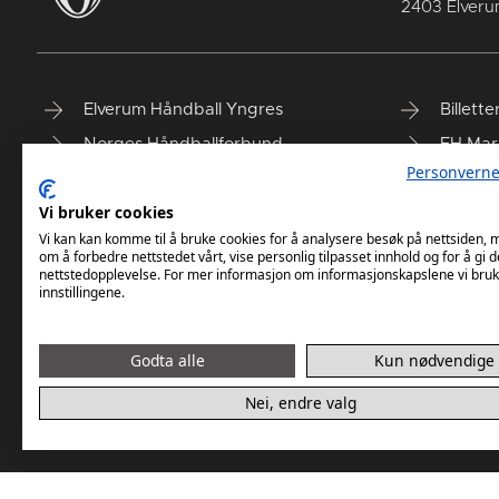
2403 Elver
Elverum Håndball Yngres
Billette
Norges Håndballforbund
EH Mar
Personverne
EH on Facebook
Ternin
Vi bruker cookies
Taiga'n
Finn vå
Vi kan kan komme til å bruke cookies for å analysere besøk på nettsiden,
om å forbedre nettstedet vårt, vise personlig tilpasset innhold og for å gi d
nettstedopplevelse. For mer informasjon om informasjonskapslene vi bruk
innstillingene.
Godta alle
Kun nødvendige
Nei, endre valg