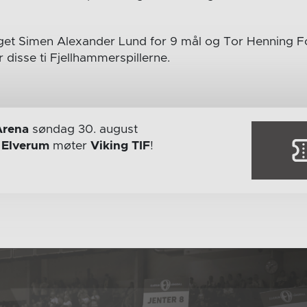
et Simen Alexander Lund for 9 mål og Tor Henning Fo
 disse ti Fjellhammerspillerne.
Arena
søndag 30. august
r
Elverum
møter
Viking TIF
!