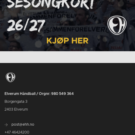
Elverum Håndball / Orgnr: 980 549 364
Borgengata 3
2403 Elverum
post@ehh.no
+47 46424200