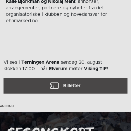
Kalle Björkman og Nikolaj Mehl
: annonser,
arrangementer, partnere og nyheter fra det
organisatoriske i klubben og hovedansvar for
ehhmarked.no
Vi ses i
Terningen Arena
søndag 30. august
klokken 17:00
– når
Elverum
møter
Viking TIF
!
Billetter