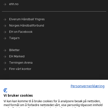
ehh.no
Elverum Håndball Yngres
Norges Håndballforbund
EH on Facebook
Taiga'n
Billetter
EH Marked
Terningen Arena
Finn vårt kontor
Personvernerklæring
Personvernerklæring
Om klubben
Administrasjonen i Elverum Håndball
Vi bruker cookies
Styre og utvalg
Vi kan kan komme til å bruke cookies for å analysere besøk på nettsiden,
med formål om å forbedre nettstedet vårt, vise personlig tilpasset innhold
VARSLINGSRUTINER FOR ELVERUM HÅNDBALL