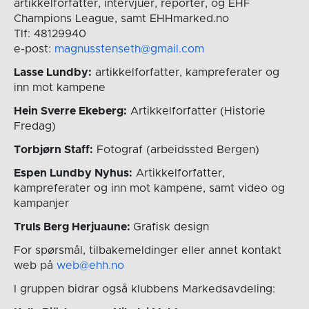
artikkelforfatter, intervjuer, reporter, og EHF
Champions League, samt EHHmarked.no
Tlf: 48129940
e-post:
magnusstenseth@gmail.com
Lasse Lundby:
artikkelforfatter, kampreferater og
inn mot kampene
Hein Sverre Ekeberg:
Artikkelforfatter (Historie
Fredag)
Torbjørn Staff:
Fotograf (arbeidssted Bergen)
Espen Lundby Nyhus:
Artikkelforfatter,
kampreferater og inn mot kampene, samt video og
kampanjer
Truls Berg Herjuaune:
Grafisk design
For spørsmål, tilbakemeldinger eller annet kontakt
web på
web@ehh.no
I gruppen bidrar også klubbens Markedsavdeling: