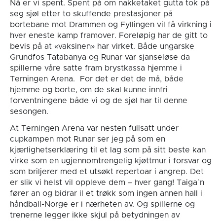
Nå er vi spent. Spent på om nakketaket gutta tok på
seg sjøl etter to skuffende prestasjoner på
bortebane mot Drammen og Fyllingen vil få virkning i
hver eneste kamp framover. Foreløpig har de gitt to
bevis på at «vaksinen» har virket. Både ungarske
Grundfos Tatabanya og Runar var sjanseløse da
spillerne våre satte fram brystkassa hjemme i
Terningen Arena. For det er det de må, både
hjemme og borte, om de skal kunne innfri
forventningene både vi og de sjøl har til denne
sesongen.
At Terningen Arena var nesten fullsatt under
cupkampen mot Runar ser jeg på som en
kjærlighetserklæring til et lag som på sitt beste kan
virke som en ugjennomtrengelig kjøttmur i forsvar og
som briljerer med et utsøkt repertoar i angrep. Det
er slik vi helst vil oppleve dem – hver gang! Taiga`n
fører an og bidrar il et trøkk som ingen annen hall i
håndball-Norge er i nærheten av. Og spillerne og
trenerne legger ikke skjul på betydningen av