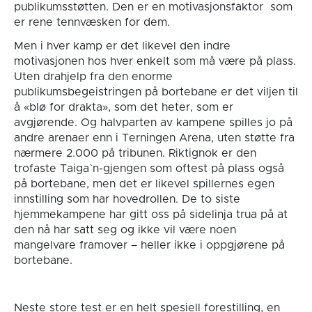
publikumsstøtten. Den er en motivasjonsfaktor som
er rene tennvæsken for dem.
Men i hver kamp er det likevel den indre
motivasjonen hos hver enkelt som må være på plass.
Uten drahjelp fra den enorme
publikumsbegeistringen på bortebane er det viljen til
å «blø for drakta», som det heter, som er
avgjørende. Og halvparten av kampene spilles jo på
andre arenaer enn i Terningen Arena, uten støtte fra
nærmere 2.000 på tribunen. Riktignok er den
trofaste Taiga`n-gjengen som oftest på plass også
på bortebane, men det er likevel spillernes egen
innstilling som har hovedrollen. De to siste
hjemmekampene har gitt oss på sidelinja trua på at
den nå har satt seg og ikke vil være noen
mangelvare framover – heller ikke i oppgjørene på
bortebane.
Neste store test er en helt spesiell forestilling, en