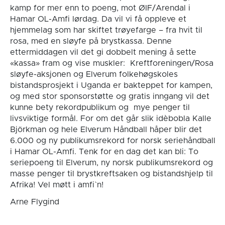
kamp for mer enn to poeng, mot ØIF/Arendal i
Hamar OL-Amfi lørdag. Da vil vi få oppleve et
hjemmelag som har skiftet trøyefarge – fra hvit til
rosa, med en sløyfe på brystkassa. Denne
ettermiddagen vil det gi dobbelt mening å sette
«kassa» fram og vise muskler: Kreftforeningen/Rosa
sløyfe-aksjonen og Elverum folkehøgskoles
bistandsprosjekt i Uganda er bakteppet for kampen,
og med stor sponsorstøtte og gratis inngang vil det
kunne bety rekordpublikum og mye penger til
livsviktige formål. For om det går slik idèbobla Kalle
Björkman og hele Elverum Håndball håper blir det
6.000 og ny publikumsrekord for norsk seriehåndball
i Hamar OL-Amfi. Tenk for en dag det kan bli: To
seriepoeng til Elverum, ny norsk publikumsrekord og
masse penger til brystkreftsaken og bistandshjelp til
Afrika! Vel møtt i amfi`n!
Arne Flygind