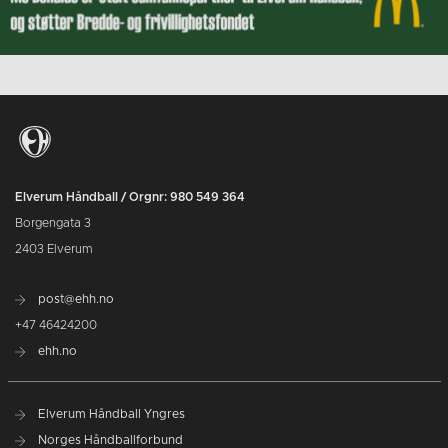
Elverum Håndball / Orgnr: 980 549 364
Borgengata 3
2403 Elverum
post@ehh.no
+47 46424200
ehh.no
Elverum Håndball Yngres
Norges Håndballforbund