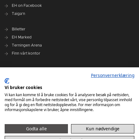
EH on Facebook
Taiga'n
Billetter
EH Marked
Terningen Arena
Finn vårt kontor
Personvernerklæring
Personvernerklæring
Om klubben
Administrasjonen i Elverum Håndball
Vi bruker cookies
Styre og utvalg
Vi kan kan komme til å bruke cookies for å analysere besøk på nettsiden,
med formål om å forbedre nettstedet vårt, vise personlig tilpasset innhold
VARSLINGSRUTINER FOR ELVERUM HÅNDBALL
og for å gi deg en flott nettstedopplevelse. For mer informasjon om
informasjonskapslene vi bruker, åpne innstillingene.
Godta alle
Kun nødvendige