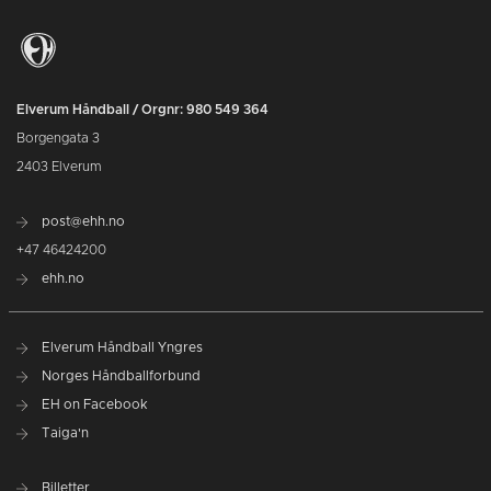
Elverum Håndball / Orgnr: 980 549 364
Borgengata 3
2403 Elverum
post@ehh.no
+47 46424200
ehh.no
Elverum Håndball Yngres
Norges Håndballforbund
EH on Facebook
Taiga'n
Billetter