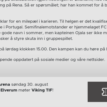
ng på Rena. Så er spørsmålet; har han kommet for å bli
klar for en milepæl i karieren. Til helgen er det kvalifise
i Portugal. Semifinalemotstander er hjemmelaget FC P
e gode navn i sommer, men kapteinen Ojala ser ikke m
er å styre skuta inn i gruppespillet.
i på lørdag klokken 15.00. Den kampen kan du høre på
løpende oppdatert på sosiale medier og våre nettsider.
Arena
søndag 30. august
r
Elverum
møter
Viking TIF
!