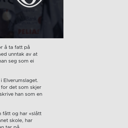
r å ta fatt på
med unntak av at
 han seg som ei
a i Elverumslaget.
 for det som skjer
eskrive han som en
fått og har «slått
net skole, har
n tar på