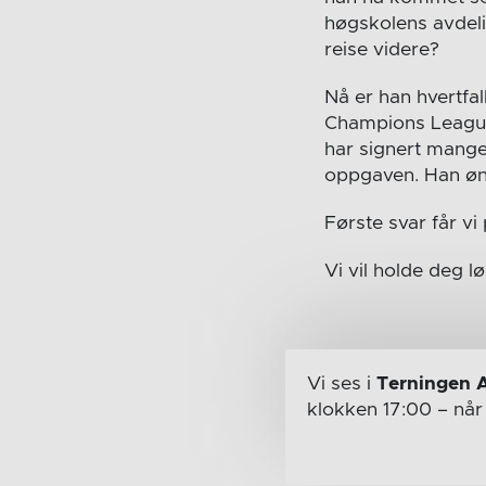
høgskolens avdeli
reise videre?
Nå er han hvertfall
Champions League 
har signert mang
oppgaven. Han ønsk
Første svar får v
Vi vil holde deg 
Vi ses i
Terningen 
klokken 17:00
– nå