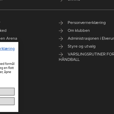
r
Personvernerklæring
ked
Om klubben
gen Arena
Administrasjonen i Elver
rt kontor
Styre og utvalg
rklæring
VARSLINGSRUTINER FO
HÅNDBALL
 med formål
eg en flott
er, åpne