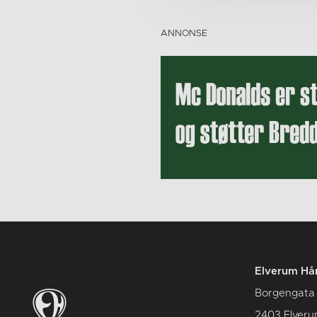
Elverum Hån
Borgengata
2403 Elver