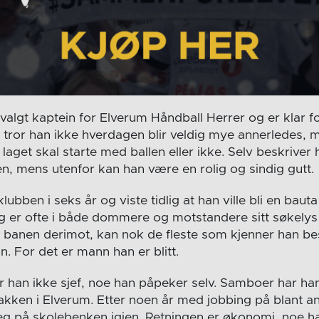
valgt kaptein for Elverum Håndball Herrer og er klar fo
 tror han ikke hverdagen blir veldig mye annerledes, 
laget skal starte med ballen eller ikke. Selv beskriver
n, mens utenfor kan han være en rolig og sindig gutt.
lubben i seks år og viste tidlig at han ville bli en baut
g er ofte i både dommere og motstandere sitt søkelys
 banen derimot, kan nok de fleste som kjenner han b
nn. For det er mann han er blitt.
han ikke sjef, noe han påpeker selv. Samboer har han 
akken i Elverum. Etter noen år med jobbing på blant an
 på skolebenken igjen. Retningen er økonomi, noe ha