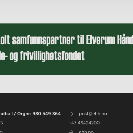
dball / Orgnr: 980 549 364
post@ehh.no
 3
+47 46424200
um
ehh.no