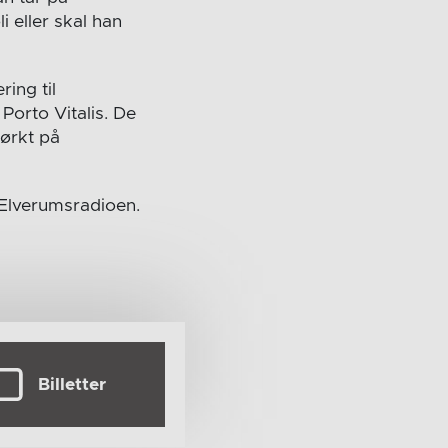
 eller skal han
ring til
orto Vitalis. De
ørkt på
 Elverumsradioen.
Billetter