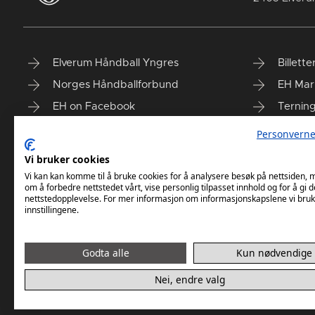
Elverum Håndball Yngres
Billette
Norges Håndballforbund
EH Mar
EH on Facebook
Ternin
Taiga'n
Finn vå
Personverne
Vi bruker cookies
Vi kan kan komme til å bruke cookies for å analysere besøk på nettsiden,
om å forbedre nettstedet vårt, vise personlig tilpasset innhold og for å gi d
nettstedopplevelse. For mer informasjon om informasjonskapslene vi bruk
innstillingene.
Godta alle
Kun nødvendige
Nei, endre valg