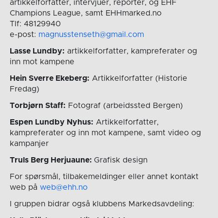
artikkelforfatter, intervjuer, reporter, og EHF
Champions League, samt EHHmarked.no
Tlf: 48129940
e-post:
magnusstenseth@gmail.com
Lasse Lundby:
artikkelforfatter, kampreferater og
inn mot kampene
Hein Sverre Ekeberg:
Artikkelforfatter (Historie
Fredag)
Torbjørn Staff:
Fotograf (arbeidssted Bergen)
Espen Lundby Nyhus:
Artikkelforfatter,
kampreferater og inn mot kampene, samt video og
kampanjer
Truls Berg Herjuaune:
Grafisk design
For spørsmål, tilbakemeldinger eller annet kontakt
web på
web@ehh.no
I gruppen bidrar også klubbens Markedsavdeling: