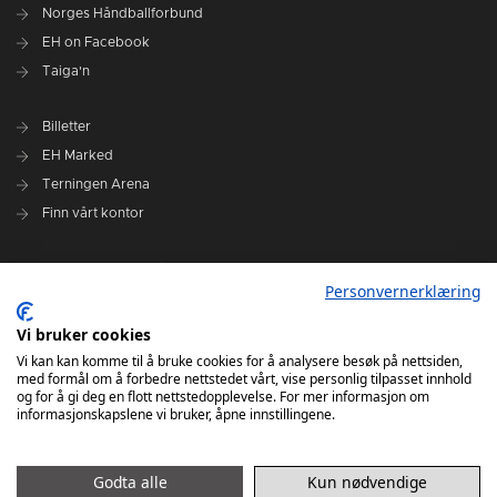
Norges Håndballforbund
EH on Facebook
Taiga'n
Billetter
EH Marked
Terningen Arena
Finn vårt kontor
Personvernerklæring
Personvernerklæring
Om klubben
Administrasjonen i Elverum Håndball
Vi bruker cookies
Styre og utvalg
Vi kan kan komme til å bruke cookies for å analysere besøk på nettsiden,
med formål om å forbedre nettstedet vårt, vise personlig tilpasset innhold
VARSLINGSRUTINER FOR ELVERUM HÅNDBALL
og for å gi deg en flott nettstedopplevelse. For mer informasjon om
informasjonskapslene vi bruker, åpne innstillingene.
Godta alle
Kun nødvendige