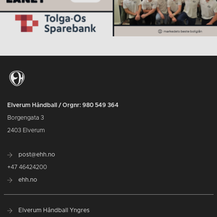
Elverum Håndball / Orgnr: 980 549 364
Borgengata 3
2403 Elverum
post@ehh.no
+47 46424200
ehh.no
Elverum Håndball Yngres