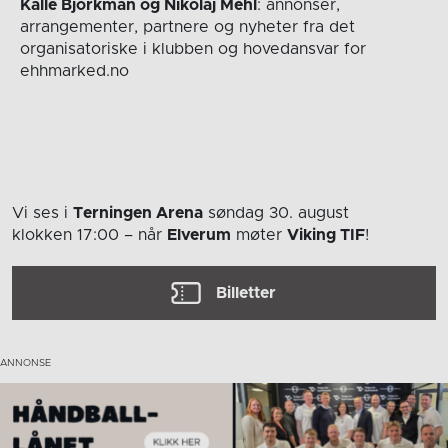
Kalle Björkman og Nikolaj Mehl
: annonser,
arrangementer, partnere og nyheter fra det
organisatoriske i klubben og hovedansvar for
ehhmarked.no
Vi ses i
Terningen Arena
søndag 30. august
klokken 17:00
– når
Elverum
møter
Viking TIF
!
Billetter