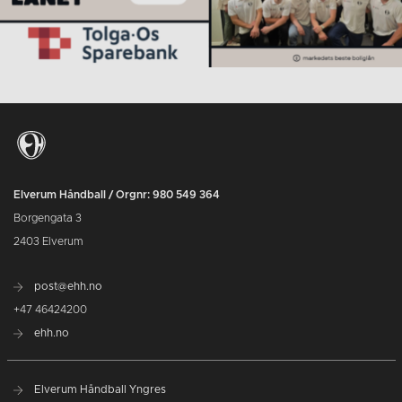
Elverum Håndball / Orgnr: 980 549 364
Borgengata 3
2403 Elverum
post@ehh.no
+47 46424200
ehh.no
Elverum Håndball Yngres