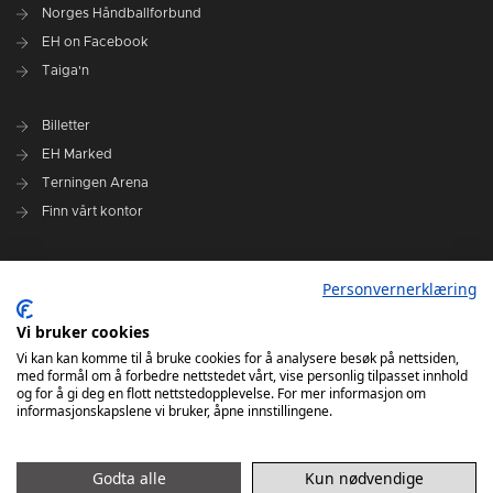
Norges Håndballforbund
EH on Facebook
Taiga'n
Billetter
EH Marked
Terningen Arena
Finn vårt kontor
Personvernerklæring
Personvernerklæring
Om klubben
Administrasjonen i Elverum Håndball
Vi bruker cookies
Styre og utvalg
Vi kan kan komme til å bruke cookies for å analysere besøk på nettsiden,
med formål om å forbedre nettstedet vårt, vise personlig tilpasset innhold
VARSLINGSRUTINER FOR ELVERUM HÅNDBALL
og for å gi deg en flott nettstedopplevelse. For mer informasjon om
informasjonskapslene vi bruker, åpne innstillingene.
Godta alle
Kun nødvendige