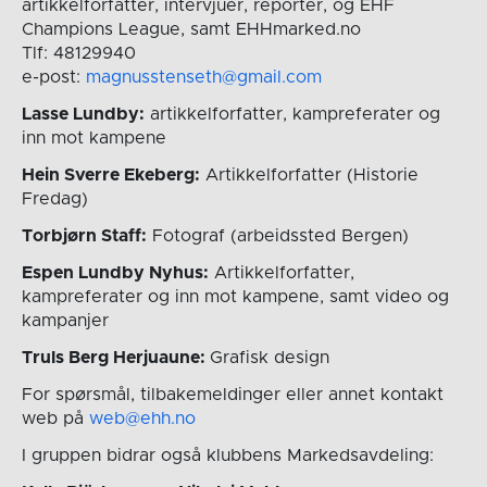
artikkelforfatter, intervjuer, reporter, og EHF
Champions League, samt EHHmarked.no
Tlf: 48129940
e-post:
magnusstenseth@gmail.com
Lasse Lundby:
artikkelforfatter, kampreferater og
inn mot kampene
Hein Sverre Ekeberg:
Artikkelforfatter (Historie
Fredag)
Torbjørn Staff:
Fotograf (arbeidssted Bergen)
Espen Lundby Nyhus:
Artikkelforfatter,
kampreferater og inn mot kampene, samt video og
kampanjer
Truls Berg Herjuaune:
Grafisk design
For spørsmål, tilbakemeldinger eller annet kontakt
web på
web@ehh.no
I gruppen bidrar også klubbens Markedsavdeling: