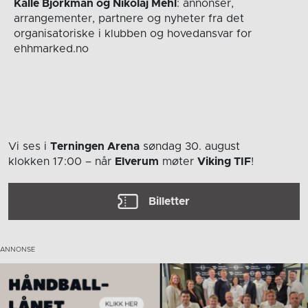
Kalle Björkman og Nikolaj Mehl
: annonser,
arrangementer, partnere og nyheter fra det
organisatoriske i klubben og hovedansvar for
ehhmarked.no
Vi ses i
Terningen Arena
søndag 30. august
klokken 17:00
– når
Elverum
møter
Viking TIF
!
Billetter