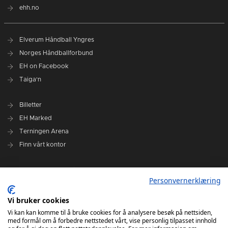
ehh.no
Elverum Håndball Yngres
Norges Håndballforbund
EH on Facebook
Taiga'n
Billetter
EH Marked
Terningen Arena
Finn vårt kontor
Personvernerklæring
Personvernerklæring
Om klubben
Administrasjonen i Elverum Håndball
Vi bruker cookies
Styre og utvalg
Vi kan kan komme til å bruke cookies for å analysere besøk på nettsiden,
med formål om å forbedre nettstedet vårt, vise personlig tilpasset innhold
VARSLINGSRUTINER FOR ELVERUM HÅNDBALL