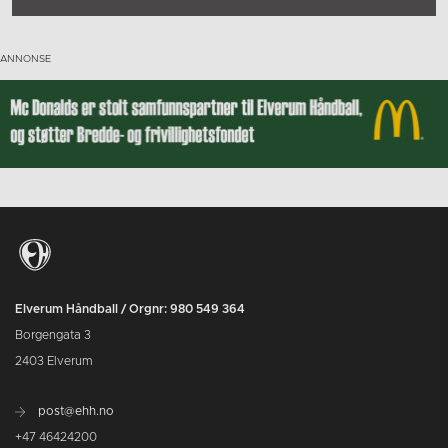
Elverum Håndball / Orgnr: 980 549 364
Borgengata 3
2403 Elverum
post@ehh.no
+47 46424200