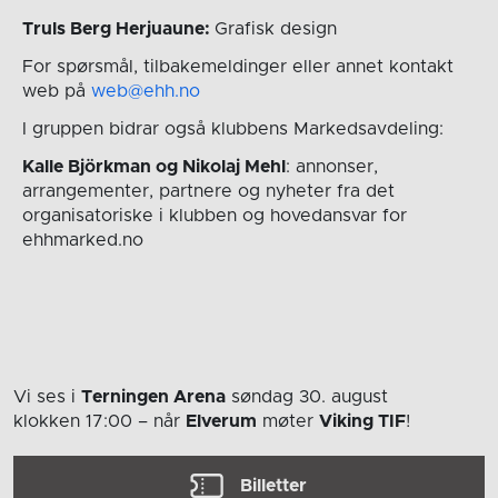
Truls Berg Herjuaune:
Grafisk design
For spørsmål, tilbakemeldinger eller annet kontakt
web på
web@ehh.no
I gruppen bidrar også klubbens Markedsavdeling:
Kalle Björkman og Nikolaj Mehl
: annonser,
arrangementer, partnere og nyheter fra det
organisatoriske i klubben og hovedansvar for
ehhmarked.no
Vi ses i
Terningen Arena
søndag 30. august
klokken 17:00
– når
Elverum
møter
Viking TIF
!
Billetter