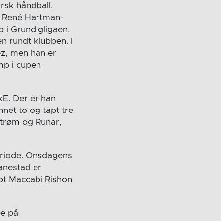
rsk håndball.
r; René Hartman-
p i Grundigligaen.
en rundt klubben. I
ez, men han er
amp i cupen
E. Der er han
et to og tapt tre
strøm og Runar,
periode. Onsdagens
anestad er
mot Maccabi Rishon
re på