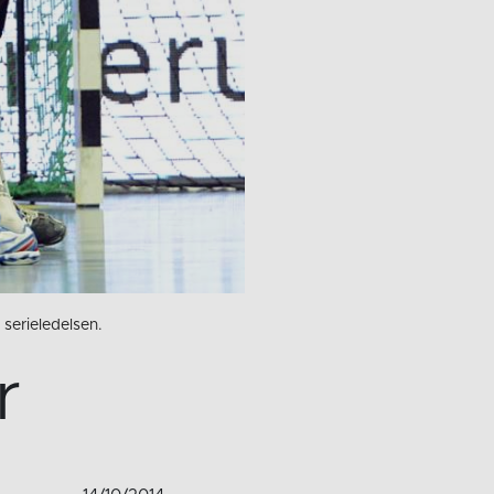
serieledelsen.
r