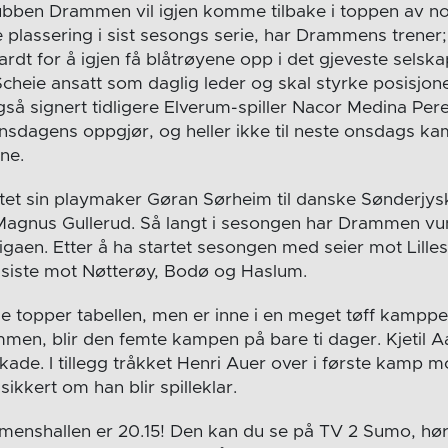
bben Drammen vil igjen komme tilbake i toppen av no
e plassering i sist sesongs serie, har Drammens trene
ardt for å igjen få blåtrøyene opp i det gjeveste selska
 Scheie ansatt som daglig leder og skal styrke posisjon
gså signert tidligere Elverum-spiller Nacor Medina Per
l onsdagens oppgjør, og heller ikke til neste onsdags k
ne.
et sin playmaker Gøran Sørheim til danske Sønderjysk
agnus Gullerud. Så langt i sesongen har Drammen vunn
igaen. Etter å ha startet sesongen med seier mot Lille
e siste mot Nøtterøy, Bodø og Haslum.
de topper tabellen, men er inne i en meget tøff kamp
en, blir den femte kampen på bare ti dager. Kjetil A
kade. I tillegg tråkket Henri Auer over i første kamp 
sikkert om han blir spilleklar.
menshallen er 20.15! Den kan du se på TV 2 Sumo, hø