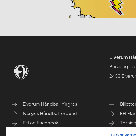
Elverum Hån
Borgengata
2403 Elver
Elverum Håndball Yngres
Billette
Norges Håndballforbund
EH Mar
EH on Facebook
Ternin
Taiga'n
Finn vå
Personverne