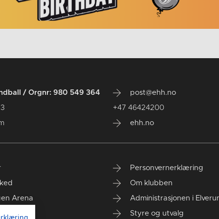
dball / Orgnr: 980 549 364
post@ehh.no
 3
+47 46424200
um
ehh.no
r
Personvernerklæring
ked
Om klubben
gen Arena
Administrasjonen i Elver
rt kontor
Styre og utvalg
rklæring