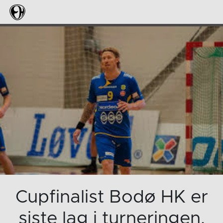
Cupfinalist Bodø HK er
siste lag i turneringen.