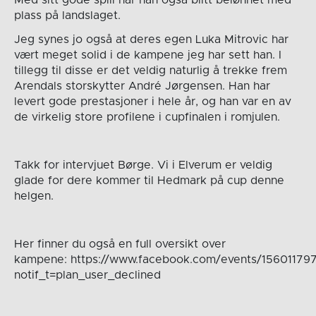
Med sitt gode spill har han også blitt belønnet med
plass på landslaget.
Jeg synes jo også at deres egen Luka Mitrovic har
vært meget solid i de kampene jeg har sett han. I
tillegg til disse er det veldig naturlig å trekke frem
Arendals storskytter André Jørgensen. Han har
levert gode prestasjoner i hele år, og han var en av
de virkelig store profilene i cupfinalen i romjulen.
Takk for intervjuet Børge. Vi i Elverum er veldig
glade for dere kommer til Hedmark på cup denne
helgen.
Her finner du også en full oversikt over
kampene: https://www.facebook.com/events/15601179
notif_t=plan_user_declined