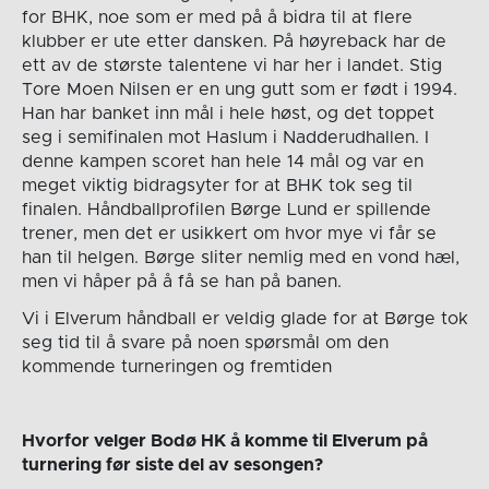
for BHK, noe som er med på å bidra til at flere
klubber er ute etter dansken. På høyreback har de
ett av de største talentene vi har her i landet. Stig
Tore Moen Nilsen er en ung gutt som er født i 1994.
Han har banket inn mål i hele høst, og det toppet
seg i semifinalen mot Haslum i Nadderudhallen. I
denne kampen scoret han hele 14 mål og var en
meget viktig bidragsyter for at BHK tok seg til
finalen. Håndballprofilen Børge Lund er spillende
trener, men det er usikkert om hvor mye vi får se
han til helgen. Børge sliter nemlig med en vond hæl,
men vi håper på å få se han på banen.
Vi i Elverum håndball er veldig glade for at Børge tok
seg tid til å svare på noen spørsmål om den
kommende turneringen og fremtiden
Hvorfor velger Bodø HK å komme til Elverum på
turnering før siste del av sesongen?