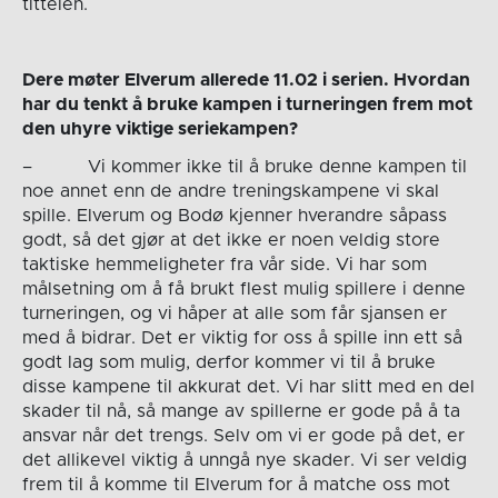
tittelen.
Dere møter Elverum allerede 11.02 i serien. Hvordan
har du tenkt å bruke kampen i turneringen frem mot
den uhyre viktige seriekampen?
– Vi kommer ikke til å bruke denne kampen til
noe annet enn de andre treningskampene vi skal
spille. Elverum og Bodø kjenner hverandre såpass
godt, så det gjør at det ikke er noen veldig store
taktiske hemmeligheter fra vår side. Vi har som
målsetning om å få brukt flest mulig spillere i denne
turneringen, og vi håper at alle som får sjansen er
med å bidrar. Det er viktig for oss å spille inn ett så
godt lag som mulig, derfor kommer vi til å bruke
disse kampene til akkurat det. Vi har slitt med en del
skader til nå, så mange av spillerne er gode på å ta
ansvar når det trengs. Selv om vi er gode på det, er
det allikevel viktig å unngå nye skader. Vi ser veldig
frem til å komme til Elverum for å matche oss mot