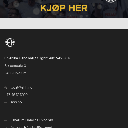
Elverum Håndball / Orgnr: 980 549 364
Borgengata 3
2403 Elverum
post@ehh.no
+47 46424200
ehh.no
Elverum Håndball Yngres
Norges Håndballforbund