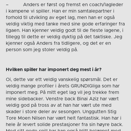
– Anders er først og fremst en coach/lagleder
i kampene vi spiller. Han er min samtalepartner i
forhold til utvikling av eget lag, men han er også
veldig viktig med tanke med sine gode erfaringer fra
ligaen. Han kjenner veldig godt til de fleste lagene, i
tillegg til dette er veldig dyktig på det taktiske. Jeg
kjenner også Anders fra tidligere, og det er en
person som jeg stoler veldig på.
Hvilken spiller har imponert deg mest i år?
Oi, dette var ett veldig vanskelig spørsmål. Det er
veldig mange profiler i årets GRUNDIGliga som har
imponert meg. På mitt eget lag vil jeg trekke frem
mine sidebacker. Venstre back Binai Aziz har vært
veldig god på tross av at han har vært ute med
skader i store deler av sesongen. Unggutten Stig
Tore Moen Nilsen har vært helt fantastisk. Han har i
hele år levert solide prestasjoner fra sin høyre back.