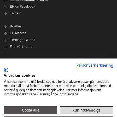
EH on Facebook
Taiga'n
Billetter
EH Marked
Terningen Arena
Finn vårt kontor
Personvernerklæring
Personvernerklæring
Om klubben
Administrasjonen i Elverum Håndball
Vi bruker cookies
Styre og utvalg
Vi kan kan komme til å bruke cookies for å analysere besøk på nettsiden,
med formål om å forbedre nettstedet vårt, vise personlig tilpasset innhold
VARSLINGSRUTINER FOR ELVERUM HÅNDBALL
og for å gi deg en flott nettstedopplevelse. For mer informasjon om
informasjonskapslene vi bruker, åpne innstillingene.
Godta alle
Kun nødvendige