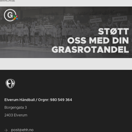
Elverum Håndball / Orgnr: 980 549 364
Borgengata 3
2403 Elverum
post@ehh.no