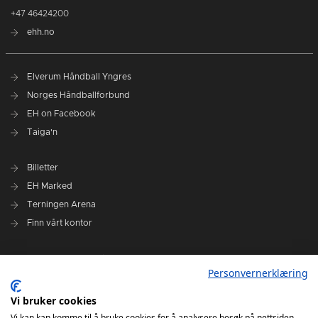
+47 46424200
ehh.no
Elverum Håndball Yngres
Norges Håndballforbund
EH on Facebook
Taiga'n
Billetter
EH Marked
Terningen Arena
Finn vårt kontor
Personvernerklæring
Personvernerklæring
Om klubben
Administrasjonen i Elverum Håndball
Vi bruker cookies
Styre og utvalg
Vi kan kan komme til å bruke cookies for å analysere besøk på nettsiden,