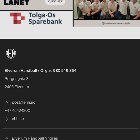
Elverum Håndball / Orgnr: 980 549 364
Borgengata 3
2403 Elverum
post@ehh.no
+47 46424200
ehh.no
Elverum Håndball Yngres