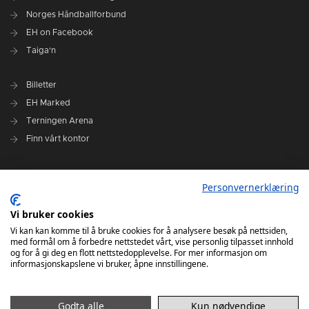
Norges Håndballforbund
EH on Facebook
Taiga'n
Billetter
EH Marked
Terningen Arena
Finn vårt kontor
Personvernerklæring
Personvernerklæring
Om klubben
Administrasjonen i Elverum Håndball
Vi bruker cookies
Styre og utvalg
Vi kan kan komme til å bruke cookies for å analysere besøk på nettsiden,
med formål om å forbedre nettstedet vårt, vise personlig tilpasset innhold
VARSLINGSRUTINER FOR ELVERUM HÅNDBALL
og for å gi deg en flott nettstedopplevelse. For mer informasjon om
informasjonskapslene vi bruker, åpne innstillingene.
Godta alle
Kun nødvendige