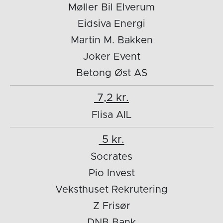
Møller Bil Elverum
Eidsiva Energi
Martin M. Bakken
Joker Event
Betong Øst AS
7,2 kr.
Flisa AIL
5 kr.
Socrates
Pio Invest
Veksthuset Rekrutering
Z Frisør
DNB Bank