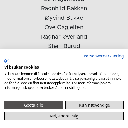
Ragnhild Bakken
Øyvind Bakke
Ove Osgjelten
Ragnar Øverland
Stein Burud
Andi Halberg
Personvernerklæring
Luka Mitrovic
Vi bruker cookies
Vi kan kan komme til å bruke cookies for å analysere besøk på nettsiden,
Christian Berge
med formål om å forbedre nettstedet vårt, vise personlig tilpasset innhold
og for å gi deg en flott nettstedopplevelse. For mer informasjon om
Erik Domaas
informasjonskapslene vi bruker, åpne innstillingene.
Axel Stefansson
Geir B. Myreng
Godta alle
Kun nødvendige
Eirik Haugdal
Nei, endre valg
Per Steinar Krogsæther