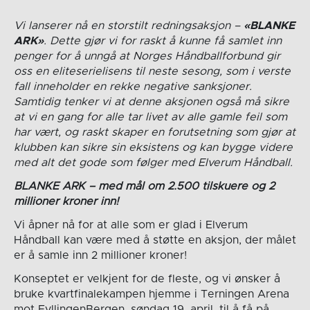
Vi lanserer nå en storstilt redningsaksjon –
«BLANKE
ARK»
. Dette gjør vi for raskt å kunne få samlet inn
penger for å unngå at Norges Håndballforbund gir
oss en eliteserielisens til neste sesong, som i verste
fall inneholder en rekke negative sanksjoner.
Samtidig tenker vi at denne aksjonen også må sikre
at vi en gang for alle tar livet av alle gamle feil som
har vært, og raskt skaper en forutsetning som gjør at
klubben kan sikre sin eksistens og kan bygge videre
med alt det gode som følger med Elverum Håndball.
BLANKE ARK – med mål om 2.500 tilskuere og 2
millioner kroner inn!
Vi åpner nå for at alle som er glad i Elverum
Håndball kan være med å støtte en aksjon, der målet
er å samle inn 2 millioner kroner!
Konseptet er velkjent for de fleste, og vi ønsker å
bruke kvartfinalekampen hjemme i Terningen Arena
mot FyllingenBergen, søndag 19. april, til å få på