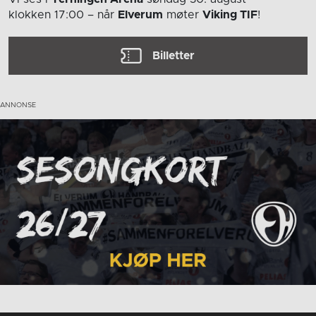
klokken 17:00
– når
Elverum
møter
Viking TIF
!
Billetter