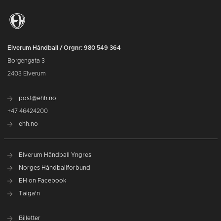
Elverum Håndball / Orgnr: 980 549 364
Borgengata 3
2403 Elverum
post@ehh.no
+47 46424200
ehh.no
Elverum Håndball Yngres
Norges Håndballforbund
EH on Facebook
Taiga'n
Billetter