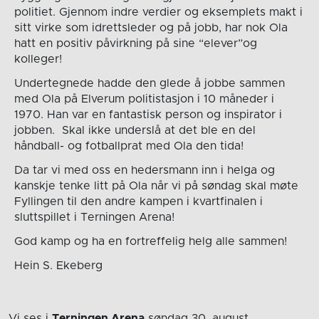
politiet. Gjennom indre verdier og eksemplets makt i
sitt virke som idrettsleder og på jobb, har nok Ola
hatt en positiv påvirkning på sine “elever”og
kolleger!
Undertegnede hadde den glede å jobbe sammen
med Ola på Elverum politistasjon i 10 måneder i
1970. Han var en fantastisk person og inspirator i
jobben. Skal ikke underslå at det ble en del
håndball- og fotballprat med Ola den tida!
Da tar vi med oss en hedersmann inn i helga og
kanskje tenke litt på Ola når vi på søndag skal møte
Fyllingen til den andre kampen i kvartfinalen i
sluttspillet i Terningen Arena!
God kamp og ha en fortreffelig helg alle sammen!
Hein S. Ekeberg
Vi ses i
Terningen Arena
søndag 30. august