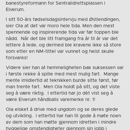
banestyreformann for Sentralidrettsplassen i
Elverum.
I sitt 50-års fødselsdagsintervju med Østlendingen,
sier Ola at det var moro hele tida. Men den mest
spennende og inspirerende tida var før toppen ble
nådd. Når det ble litt framgang fra år til år var det
lettere å lede, og dermed ble kravene ikke så store
som etter en NM-tittel var vunnet og helst skulle
forsvares!
Videre sier han at hemmeligheten bak suksessen var
i første rekke å spille med mest mulig fart. Mange
mente imidlertid at teknikken burde sitte først, før
man trente fart. Men Ola holdt på sitt, og det viste
seg å være riktig. I ettertid har jo dèt vist seg å
være Elverum håndballs varemerke nr. 1!
Ola elsket å drive med ungdom og se deres glede
og utvikling. I ettertid har han til gode å møte noen
av dem som han møtte gjennom idretten i mindre
hyggelige omstendigheter gjennom sin jobb i