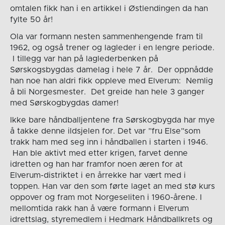
omtalen fikk han i en artikkel i Østlendingen da han
fylte 50 år!
Ola var formann nesten sammenhengende fram til
1962, og også trener og lagleder i en lengre periode.
I tillegg var han på laglederbenken på
Sørskogsbygdas damelag i hele 7 år. Der oppnådde
han noe han aldri fikk oppleve med Elverum: Nemlig
å bli Norgesmester. Det greide han hele 3 ganger
med Sørskogbygdas damer!
Ikke bare håndballjentene fra Sørskogbygda har mye
å takke denne ildsjelen for. Det var ”fru Else”som
trakk ham med seg inn i håndballen i starten i 1946.
Han ble aktivt med etter krigen, farvet denne
idretten og han har framfor noen æren for at
Elverum-distriktet i en årrekke har vært med i
toppen. Han var den som førte laget an med stø kurs
oppover og fram mot Norgeseliten i 1960-årene. I
mellomtida rakk han å være formann i Elverum
idrettslag, styremedlem i Hedmark Håndballkrets og