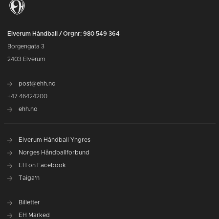
Elverum Håndball / Orgnr: 980 549 364
Borgengata 3
2403 Elverum
post@ehh.no
+47 46424200
ehh.no
Elverum Håndball Yngres
Norges Håndballforbund
EH on Facebook
Taiga'n
Billetter
EH Marked