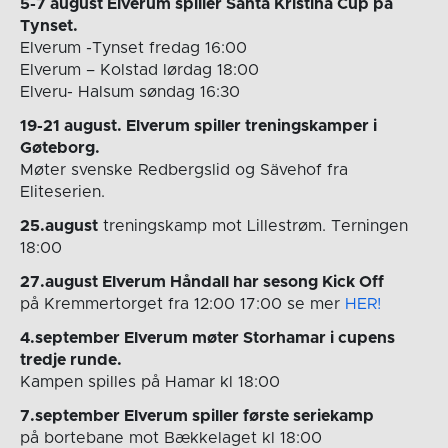
5-7 august Elverum spiller Santa Kristina Cup på
Tynset.
Elverum -Tynset fredag 16:00
Elverum – Kolstad lørdag 18:00
Elveru- Halsum søndag 16:30
19-21 august. Elverum spiller treningskamper i
Gøteborg.
Møter svenske Redbergslid og Sävehof fra
Eliteserien.
25.august
treningskamp mot Lillestrøm. Terningen
18:00
27.august Elverum Håndall har sesong Kick Off
på Kremmertorget fra 12:00 17:00 se mer
HER!
4.september Elverum møter Storhamar i cupens
tredje runde.
Kampen spilles på Hamar kl 18:00
7.september Elverum spiller første seriekamp
på bortebane mot Bækkelaget kl 18:00