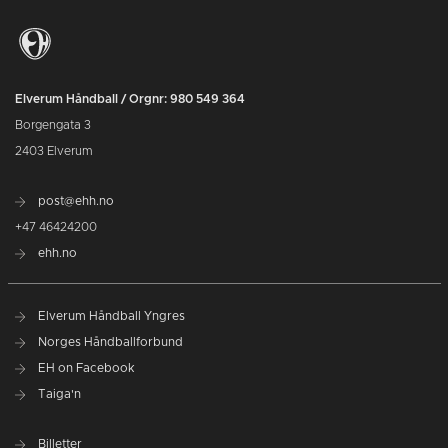
Elverum Håndball / Orgnr: 980 549 364
Borgengata 3
2403 Elverum
post@ehh.no
+47 46424200
ehh.no
Elverum Håndball Yngres
Norges Håndballforbund
EH on Facebook
Taiga'n
Billetter