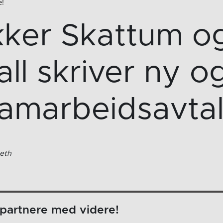
e!
ker Skattum og
ll skriver ny og
amarbeidsavta
eth
partnere med videre!