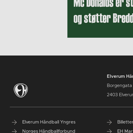
Elverum Hån
Borgengata
2403 Elver
Elverum Håndball Yngres
Billette
Norges Håndballforbund
EH Mar