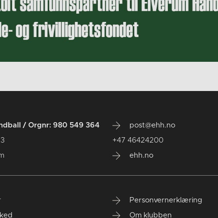
dball / Orgnr: 980 549 364
post@ehh.no
 3
+47 46424200
um
ehh.no
r
Personvernerklæring
ked
Om klubben