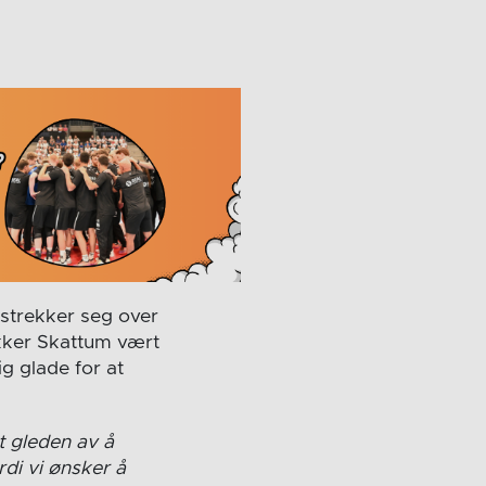
strekker seg over
kker Skattum vært
g glade for at
t gleden av å
rdi vi ønsker å