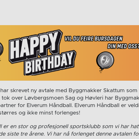
 har skrevet ny avtale med Byggmakker Skattum som 
 de tok over Løvbergsmoen Sag og Høvleri har Byggma
partner for Elverum Håndball. Elverum Håndball er veldi
størres og ikke minst forlenges!
 er en stor og profesjonell sportsklubb som vi har hat
 siste tre årene. Vi har nå forlenget denne avtalen fo