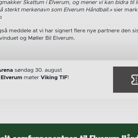
gmakker Skattum i Elverum, og mener vi kan bidra til 
 sterkt merkenavn som Elverum Håndball.»
sier mark
o
så meddele at vi har signert flere nye partnere den sis
vinduet og Møller Bil Elverum.
Arena
søndag 30. august
r
Elverum
møter
Viking TIF
!