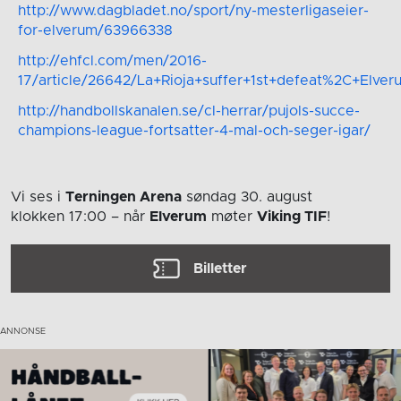
http://www.dagbladet.no/sport/ny-mesterligaseier-
for-elverum/63966338
http://ehfcl.com/men/2016-
17/article/26642/La+Rioja+suffer+1st+defeat%2C+Elve
http://handbollskanalen.se/cl-herrar/pujols-succe-
champions-league-fortsatter-4-mal-och-seger-igar/
Vi ses i
Terningen Arena
søndag 30. august
klokken 17:00
– når
Elverum
møter
Viking TIF
!
Billetter