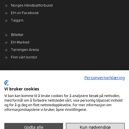
Norges Håndballforbund
EH on Facebook
Taiga'n
Billetter
EH Marked
Terningen Arena
Finn vårt kontor
Personvernerklæring
Personvernerklæring
Om klubben
Administrasjonen i Elverum Håndball
Vi bruker cookies
Styre og utvalg
Vi kan kan komme til å bruke cookies for å analysere besøk på nettsiden,
med formål om å forbedre nettstedet vårt, vise personlig tilpasset innhold
VARSLINGSRUTINER FOR ELVERUM HÅNDBALL
og for å gi deg en flott nettstedopplevelse. For mer informasjon om
informasjonskapslene vi bruker, åpne innstillingene.
Godta alle
Kun nødvendige