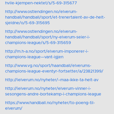
hvile-kjempen-nektet/s/5-69-315677
http://www.ostlendingen.no/elverum-
handball/handball/sport/et-trenertalent-av-de-helt-
sjeldne/o/5-69-315695
http://www.ostlendingen.no/elverum-
handball/handball/sport/ny-elverum-seier-i-
champions-league/s/5-69-315659
http://m.h-a.no/sport/elverum-imponerer-i-
champions-league—vant-igjen
http://www.vg.no/sport/haandball/elverums-
champions-league-eventyr-fortsetter/a/23821399/
http://ielverum.no/nyheter/–maa-ikke-ta-helt-av
http://ielverum.no/nyheter/elverum-vinner-i-
sesongens-andre-bortekamp-i-champions-league
https://www.handball.no/nyheter/to-poeng-til-
elverum/