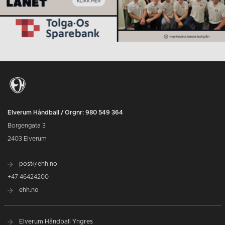
Elverum Håndball / Orgnr: 980 549 364
Borgengata 3
2403 Elverum
post@ehh.no
+47 46424200
ehh.no
Elverum Håndball Yngres