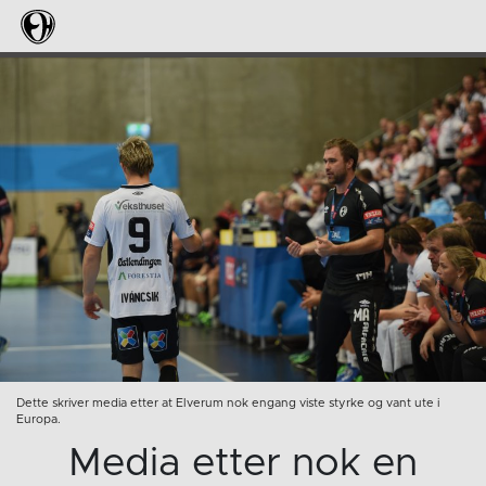
Dette skriver media etter at Elverum nok engang viste styrke og vant ute i
Europa.
Media etter nok en