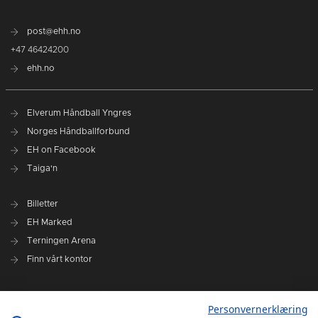
post@ehh.no
+47 46424200
ehh.no
Elverum Håndball Yngres
Norges Håndballforbund
EH on Facebook
Taiga'n
Billetter
EH Marked
Terningen Arena
Finn vårt kontor
Personvernerklæring
Personvernerklæring
Om klubben