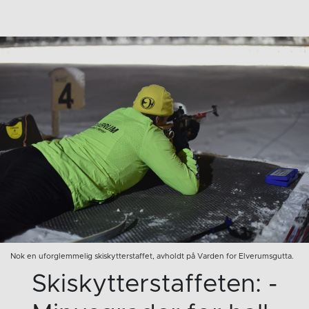
Nok en uforglemmelig skiskytterstaffet, avholdt på Varden for Elverumsgutta.
Skiskytterstaffeten: -