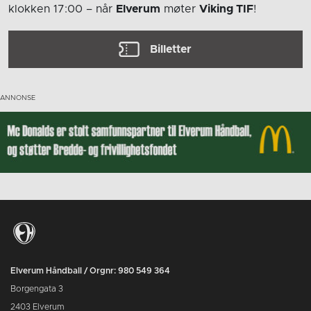
klokken 17:00
– når
Elverum
møter
Viking TIF
!
Billetter
Elverum Håndball / Orgnr: 980 549 364
Borgengata 3
2403 Elverum