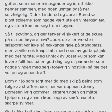
gutter, som mener minusgrader og idrett ikke
henger sammen, med noen unntak også her
selvfølgelig. Didrik Linderud og Jonas Burud var
blant spillerne som hadde vært ute en vinterdag før,
og viste å komme seg frem i løypa.
Så til skytinga, og der tenker vi sikkert at de skulle
på et noe høyere nivå? Joda, de aller værste i
skisporet var ikke så hakkande gale på standplass,
men vi ville nok knapt tatt med noen av gutta på jakt
med det første. Med unntak av Josef Pujol som kan
levere fullt hus på en god dag, og et par andre som
hadde vinden med seg (forøvrig vindstille) så ble det
vel en og annen treff.
Bom gir jo som sagt mer tid med ski på beina som
følge av strafferunder, her var oppmann Jonny
Børresen ivrig dommer i strafferunden og måtte
hjelpe en og annen løper opp av snøfonna etter
skarpe svinger.
Gutta fikk helt klart frem konkurranse instinktet tross