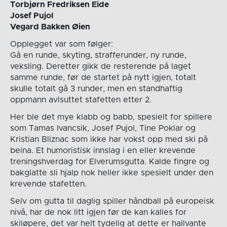
Torbjørn Fredriksen Eide
Josef Pujol
Vegard Bakken Øien
Opplegget var som følger:
Gå en runde, skyting, strafferunder, ny runde,
veksling. Deretter gikk de resterende på laget
samme runde, før de startet på nytt igjen, totalt
skulle totalt gå 3 runder, men en standhaftig
oppmann avlsuttet stafetten etter 2.
Her ble det mye klabb og babb, spesielt for spillere
som Tamas Ivancsik, Josef Pujol, Tine Poklar og
Kristian Bliznac som ikke har vokst opp med ski på
beina. Et humoristisk innslag i en eller krevende
treningshverdag for Elverumsgutta. Kalde fingre og
bakglatte sli hjalp nok heller ikke spesielt under den
krevende stafetten.
Selv om gutta til daglig spiller håndball på europeisk
nivå, har de nok litt igjen før de kan kalles for
skiløpere, det var helt tydelig at dette er hallvante