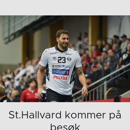
St.Hallvard kommer på
besøk