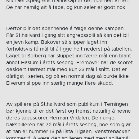
Michael Apelgrens mannskap er det noe helt annet.
De har nemlig alt å tape, og kun seier er godt nok.
Derfor blir det spennende å følge denne kampen.
Får St.hallvard i gang sitt angrepsspill så kan det bli
en jevn kamp. Bakover så slipper laget inn
forholdsvis få mål til å ligge helt nederst på tabellen.
Laget til Solberg har sluppet inn færre mål enn blant
annet Haslum i årets sesong. Fremover har de scoret
desidert færrest mål med kun 23 mål i snitt. Det er
dårligst i serien, og på en normal dag så burde ikke
Elverum slippe inn særlig mange flere skudd.
Av spillere på St.hallvard som publikum i Terningen
bør kjenne til er det først og fremst naturlig å nevne
deres toppscorer Herman Vildalen. Den unge
bakspilleren har 72 mål i årets sesong, noe som gjør
at han er nummer 13 på lista i ligaen. Venstrebacken
kommer til å være den spilleren med mest spillemål