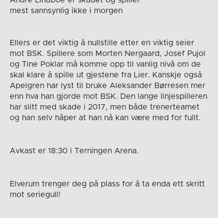
André Lindboe er skadet og spiller
mest sannsynlig ikke i morgen
Ellers er det viktig å nullstille etter en viktig seier
mot BSK. Spillere som Morten Nergaard, Josef Pujol
og Tine Poklar må komme opp til vanlig nivå om de
skal klare å spille ut gjestene fra Lier. Kanskje også
Apelgren har lyst til bruke Aleksander Børresen mer
enn hva han gjorde mot BSK. Den lange linjespilleren
har slitt med skade i 2017, men både trenerteamet
og han selv håper at han nå kan være med for fullt.
Avkast er 18:30 i Terningen Arena.
Elverum trenger deg på plass for å ta enda ett skritt
mot seriegull!