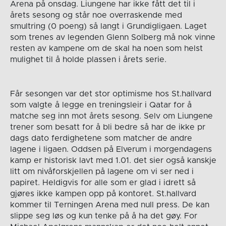
Arena på onsdag. Liungene har ikke fått det til i
årets sesong og står noe overraskende med
smultring (0 poeng) så langt i Grundigligaen. Laget
som trenes av legenden Glenn Solberg må nok vinne
resten av kampene om de skal ha noen som helst
mulighet til å holde plassen i årets serie.
Får sesongen var det stor optimisme hos St.hallvard
som valgte å legge en treningsleir i Qatar for å
matche seg inn mot årets sesong. Selv om Liungene
trener som besatt for å bli bedre så har de ikke pr
dags dato ferdighetene som matcher de andre
lagene i ligaen. Oddsen på Elverum i morgendagens
kamp er historisk lavt med 1.01. det sier også kanskje
litt om nivåforskjellen på lagene om vi ser ned i
papiret. Heldigvis for alle som er glad i idrett så
gjøres ikke kampen opp på kontoret. St.hallvard
kommer til Terningen Arena med null press. De kan
slippe seg løs og kun tenke på å ha det gøy. For