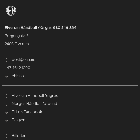
Elverum Håndball / Orgnr: 980 549 364
Borgengata 3
2403 Elverum
post@ehh.no
+47 46424200
ehh.no
Elverum Håndball Yngres
Norges Håndballforbund
EH on Facebook
Taiga'n
Billetter