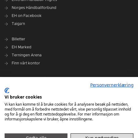
Norges Håndballforbund
EH on Facebook
Taiga'n
Billetter
EH Marked
Terningen Arena
Finn vårt kontor
Personvernerklæring
Personvernerklæring
Om klubben
Administrasjonen i Elverum Håndball
Vi bruker cookies
Styre og utvalg
Vi kan kan komme til å bruke cookies for å analysere besøk på nettsiden,
med formål om å forbedre nettstedet vårt, vise personlig tilpasset innhold
VARSLINGSRUTINER FOR ELVERUM HÅNDBALL
og for å gi deg en flott nettstedopplevelse. For mer informasjon om
informasjonskapslene vi bruker, åpne innstillingene.
Godta alle
Kun nødvendige