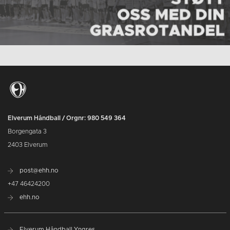
Elverum Håndball / Orgnr: 980 549 364
Borgengata 3
2403 Elverum
post@ehh.no
+47 46424200
ehh.no
Elverum Håndball Yngres