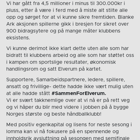
Vi har gått fra 4,5 millioner i minus til 300.000kr i
pluss, etter å være i ferd med å miste alt stilte alle
opp og sørget for at vi kunne sikre fremtiden. Blanke
Ark aksjonen spillerne gikk i bresjen for sikret over
900 bidragsytere og på mange måter klubbens
eksistens.
Vi kunne derimot ikke klart dette uten alle som har
bidratt til klubbens arbeid og alle som har støttet oss
i kampen om sportslige resultater, økonomisk
handlingsrom og satt Elverum på kartet.
Supportere, Samarbeidspartnere, ledere, spillere,
ansatt og frivillige- dette hadde ikke vært mulig uten
at alle hadde stått
#SammenForElverum.
Vi er svært takknemlige over at vi nå er på rett veg
og vi håper du blir med videre i jobben på å bygge
Norges største og beste håndballklubb!
Med positiv egenkapital og lisens for neste sesong i
lomma kan vi nå fokusere på en spennende og
innholdsrik avsluttning på sesongen med semifinale