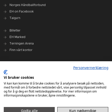
Norges Håndballforbund
EH on Facebook
Taiga'n
Billetter
EH Marked
Terningen Arena
Finn vårt kontor
Personvernerklæring
Personvernerklæring
Om klubben
Administrasjonen i Elverum Håndball
Vi bruker cookies
Styre og utvalg
Vi kan kan komme til å bruke cookies for å analysere besøk på nettsiden,
med formål om å forbedre nettstedet vårt, vise personlig tilpasset innhold
VARSLINGSRUTINER FOR ELVERUM HÅNDBALL
og for å gi deg en flott nettstedopplevelse. For mer informasjon om
informasjonskapslene vi bruker, åpne innstillingene.
Godta alle
Kun nødvendige