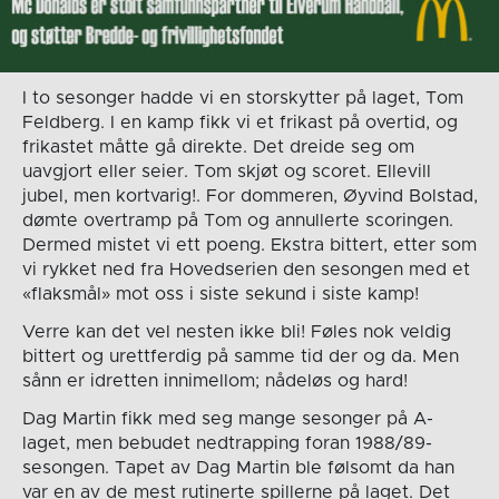
I to sesonger hadde vi en storskytter på laget, Tom
Feldberg. I en kamp fikk vi et frikast på overtid, og
frikastet måtte gå direkte. Det dreide seg om
uavgjort eller seier. Tom skjøt og scoret. Ellevill
jubel, men kortvarig!. For dommeren, Øyvind Bolstad,
dømte overtramp på Tom og annullerte scoringen.
Dermed mistet vi ett poeng. Ekstra bittert, etter som
vi rykket ned fra Hovedserien den sesongen med et
«flaksmål» mot oss i siste sekund i siste kamp!
Verre kan det vel nesten ikke bli! Føles nok veldig
bittert og urettferdig på samme tid der og da. Men
sånn er idretten innimellom; nådeløs og hard!
Dag Martin fikk med seg mange sesonger på A-
laget, men bebudet nedtrapping foran 1988/89-
sesongen. Tapet av Dag Martin ble følsomt da han
var en av de mest rutinerte spillerne på laget. Det