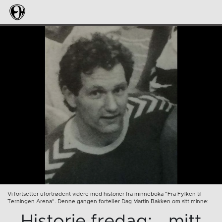
Vi fortsetter ufortrødent videre med historier fra minneboka "Fra Fylken til
Terningen Arena". Denne gangen forteller Dag Martin Bakken om sitt minne:
Historie fredag:….mitt