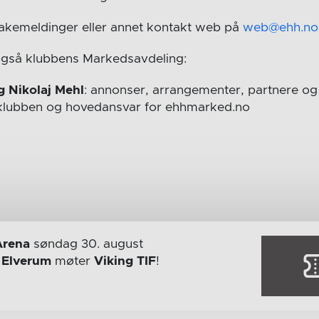
bakemeldinger eller annet kontakt web på
web@ehh.no
også klubbens Markedsavdeling:
g Nikolaj Mehl
: annonser, arrangementer, partnere og 
i klubben og hovedansvar for ehhmarked.no
Arena
søndag 30. august
r
Elverum
møter
Viking TIF
!