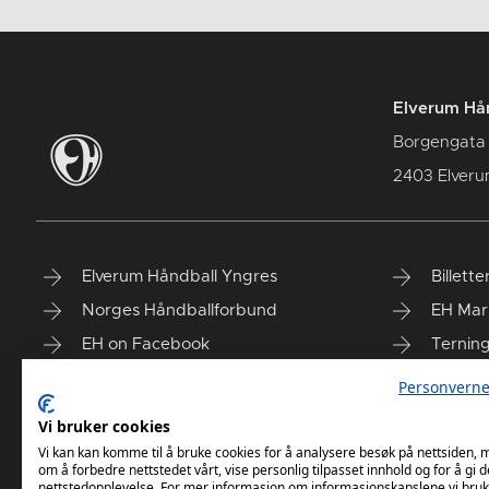
Elverum Hån
Borgengata
2403 Elver
Elverum Håndball Yngres
Billette
Norges Håndballforbund
EH Mar
EH on Facebook
Ternin
Taiga'n
Finn vå
Personverne
Vi bruker cookies
Vi kan kan komme til å bruke cookies for å analysere besøk på nettsiden,
om å forbedre nettstedet vårt, vise personlig tilpasset innhold og for å gi d
nettstedopplevelse. For mer informasjon om informasjonskapslene vi bruk