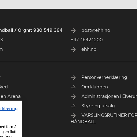
dball / Orgnr: 980 549 364
post@ehh.no
 3
+47 46424200
um
ehh.no
r
Personvernerklæring
ked
Om klubben
gen Arena
Administrasjonen i Elver
rt kontor
Styre og utvalg
rklæring
VARSLINGSRUTINER FO
HÅNDBALL
 med formål
eg en flott
er, åpne