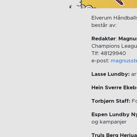
Elverum Håndballs 
består av:
Redaktør
:
Magnus
Champions Leagu
Tlf: 48129940
e-post:
magnusst
Lasse Lundby:
ar
Hein Sverre Ekeb
Torbjørn Staff:
Fo
Espen Lundby N
og kampanjer
Truls Berg Herju