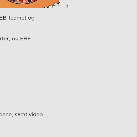
 WEB-teamet og
orter, og EHF
mpene, samt video