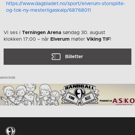
https://www.dagbladet.no/sport/elverum-storspilte-
og-tok-ny-mesterligaskalp/68768011
Vi ses i
Terningen Arena
søndag 30. august
klokken 17:00
– når
Elverum
møter
Viking TIF
!
Billetter