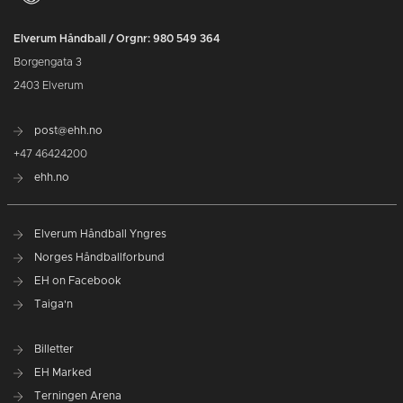
Elverum Håndball / Orgnr: 980 549 364
Borgengata 3
2403 Elverum
post@ehh.no
+47 46424200
ehh.no
Elverum Håndball Yngres
Norges Håndballforbund
EH on Facebook
Taiga'n
Billetter
EH Marked
Terningen Arena