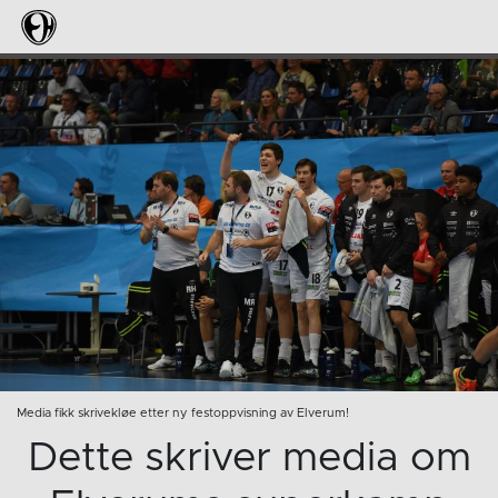
Media fikk skrivekløe etter ny festoppvisning av Elverum!
Dette skriver media om