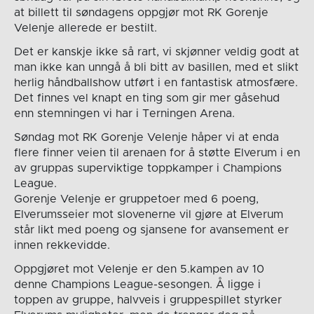
at billett til søndagens oppgjør mot RK Gorenje
Velenje allerede er bestilt.
Det er kanskje ikke så rart, vi skjønner veldig godt at
man ikke kan unngå å bli bitt av basillen, med et slikt
herlig håndballshow utført i en fantastisk atmosfære.
Det finnes vel knapt en ting som gir mer gåsehud
enn stemningen vi har i Terningen Arena.
Søndag mot RK Gorenje Velenje håper vi at enda
flere finner veien til arenaen for å støtte Elverum i en
av gruppas superviktige toppkamper i Champions
League.
Gorenje Velenje er gruppetoer med 6 poeng,
Elverumsseier mot slovenerne vil gjøre at Elverum
står likt med poeng og sjansene for avansement er
innen rekkevidde.
Oppgjøret mot Velenje er den 5.kampen av 10
denne Champions League-sesongen. Å ligge i
toppen av gruppe, halvveis i gruppespillet styrker