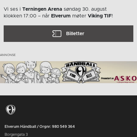
Vi ses i
Terningen Arena
søndag 30. august
klokken 17:00
– når
Elverum
møter
Viking TIF
!
Billetter
Elverum Håndball / Orgnr: 980 549 364
Borgengata 3