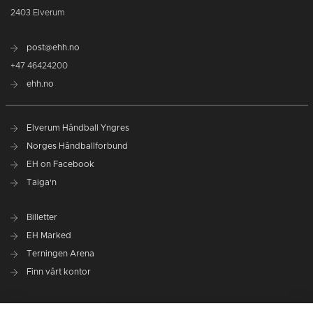
2403 Elverum
post@ehh.no
+47 46424200
ehh.no
Elverum Håndball Yngres
Norges Håndballforbund
EH on Facebook
Taiga'n
Billetter
EH Marked
Terningen Arena
Finn vårt kontor
Personvernerklæring