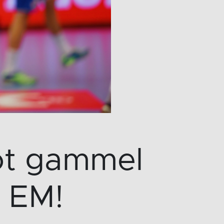
ot gammel
i EM!