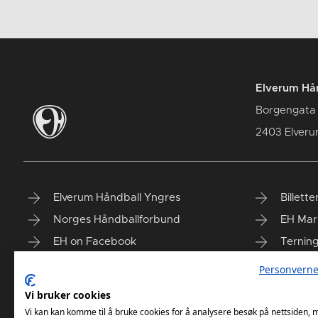
Elverum Hån
Borgengata
2403 Elver
Elverum Håndball Yngres
Billette
Norges Håndballforbund
EH Mar
EH on Facebook
Ternin
Taiga'n
Finn vå
Personverne
Vi bruker cookies
Vi kan kan komme til å bruke cookies for å analysere besøk på nettsiden,