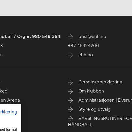
dball / Orgnr: 980 549 364
post@ehh.no
 3
+47 46424200
um
ehh.no
r
Personvernerklæring
ked
Om klubben
gen Arena
Administrasjonen i Elver
rt kontor
Styre og utvalg
rklæring
VARSLINGSRUTINER FO
HÅNDBALL
 med formål