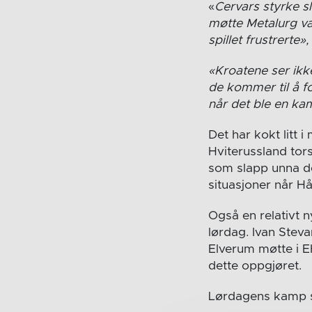
«
Cervars styrke sl
møtte Metalurg va
spillet frustrerte»,
«Kroatene ser ikke 
de kommer til å 
når det ble en k
Det har kokt litt i
Hviterussland tor
som slapp unna de
situasjoner når H
Også en relativt 
lørdag. Ivan Stev
Elverum møtte i E
dette oppgjøret.
Lørdagens kamp s