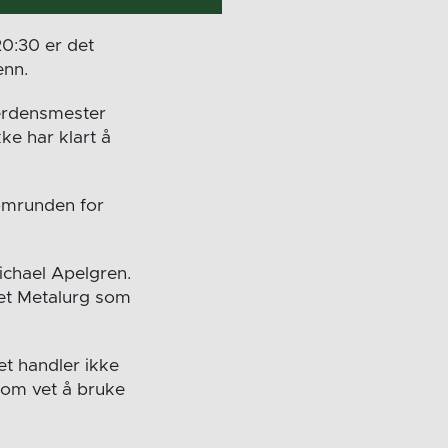
20:30 er det
enn.
verdensmester
ke har klart å
omrunden for
ichael Apelgren.
et Metalurg som
et handler ikke
som vet å bruke