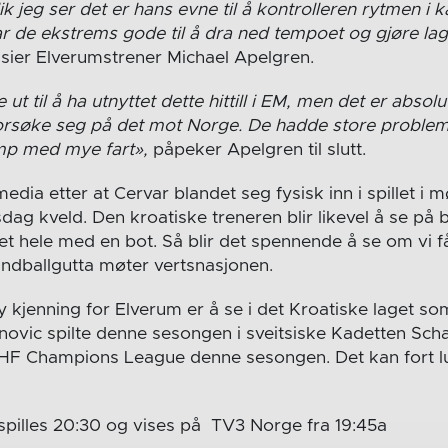
ik jeg ser det er hans evne til å kontrolleren rytmen i
r de ekstrems gode til å dra ned tempoet og gjøre lag
sier Elverumstrener Michael Apelgren.
ut til å ha utnyttet dette hittill i EM, men det er absolu
forsøke seg på det mot Norge. De hadde store proble
amp med mye fart»,
påpeker Apelgren til slutt.
 media etter at Cervar blandet seg fysisk inn i spillet i
sdag kveld. Den kroatiske treneren blir likevel å se p
t hele med en bot. Så blir det spennende å se om vi få
åndballgutta møter vertsnasjonen.
ny kjenning for Elverum er å se i det Kroatiske laget 
anovic spilte denne sesongen i sveitsiske Kadetten Sc
HF Champions League denne sesongen. Det kan fort lu
pilles 20:30 og vises på TV3 Norge fra 19:45a