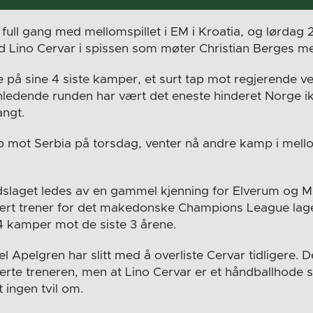
 full gang med mellomspillet i EM i Kroatia, og lørdag 
 Lino Cervar i spissen som møter Christian Berges m
e på sine 4 siste kamper, et surt tap mot regjerende 
nnledende runden har vært det eneste hinderet Norge ik
angt.
p mot Serbia på torsdag, venter nå andre kamp i mell
dslaget ledes av en gammel kjenning for Elverum og M
vært trener for det makedonske Champions League lag
 4 kamper mot de siste 3 årene.
 Apelgren har slitt med å overliste Cervar tidligere. D
erte treneren, men at Lino Cervar er et håndballhode 
t ingen tvil om.