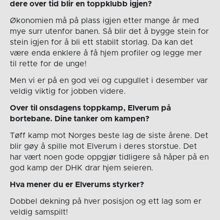
dere over tid blir en toppklubb igjen?
Økonomien må på plass igjen etter mange år med
mye surr utenfor banen. Så blir det å bygge stein for
stein igjen for å bli ett stabilt storlag. Da kan det
være enda enklere å få hjem profiler og legge mer
til rette for de unge!
Men vi er på en god vei og cupgullet i desember var
veldig viktig for jobben videre.
Over til onsdagens toppkamp, Elverum på
bortebane. Dine tanker om kampen?
Tøff kamp mot Norges beste lag de siste årene. Det
blir gøy å spille mot Elverum i deres storstue. Det
har vært noen gode oppgjør tidligere så håper på en
god kamp der DHK drar hjem seieren.
Hva mener du er Elverums styrker?
Dobbel dekning på hver posisjon og ett lag som er
veldig samspilt!