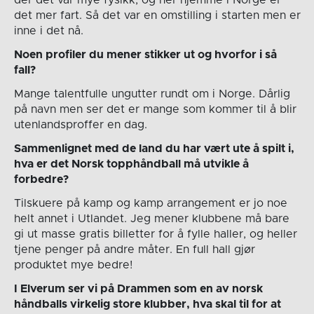
der det var mye fysikk, og her hjemme i Norge er
det mer fart. Så det var en omstilling i starten men er
inne i det nå.
Noen profiler du mener stikker ut og hvorfor i så
fall?
Mange talentfulle ungutter rundt om i Norge. Dårlig
på navn men ser det er mange som kommer til å blir
utenlandsproffer en dag.
Sammenlignet med de land du har vært ute å spilt i,
hva er det Norsk topphåndball må utvikle å
forbedre?
Tilskuere på kamp og kamp arrangement er jo noe
helt annet i Utlandet. Jeg mener klubbene må bare
gi ut masse gratis billetter for å fylle haller, og heller
tjene penger på andre måter. En full hall gjør
produktet mye bedre!
I Elverum ser vi på Drammen som en av norsk
håndballs virkelig store klubber, hva skal til for at