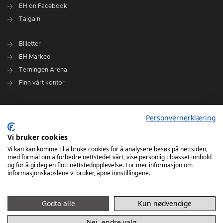
EH on Facebook
Taiga'n
Billetter
EH Marked
Terningen Arena
Finn vårt kontor
Personvernerklæring
Personvernerklæring
Om klubben
Administrasjonen i Elverum Håndball
Vi bruker cookies
Styre og utvalg
Vi kan kan komme til å bruke cookies for å analysere besøk på nettsiden,
med formål om å forbedre nettstedet vårt, vise personlig tilpasset innhold
VARSLINGSRUTINER FOR ELVERUM HÅNDBALL
og for å gi deg en flott nettstedopplevelse. For mer informasjon om
informasjonskapslene vi bruker, åpne innstillingene.
Godta alle
Kun nødvendige
Nei, endre valg