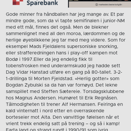
Gode minner fra håndballen har jeg mange av. Et par
mindre gode, som da vi tapte semifinalen i junior-NM
med ett mål, finnes det også. Men de blekner
sammenlignet med all den moroa, lærdommen og de
herlige øyeblikkene jeg tar med meg videre. Som for
eksempel Mads Fjeldalens supersoniske snorking,
eller strafferedningen hans i play-off kampen mot
Bodø i 1997.Eller da jeg endelig fikk til
tobensfrosken med underarmskudd jeg hadde sett
Dag Vidar Hanstad utføre en gang på 80-tallet. 3-2-
1-drillinga til Morten Fjeldstad. «Herlig gotter» som
Bogdan Zybulski sa da han var fornøyd. Det lekne
samspillet med Steffen Sætereie. Torsdagsklubbene
hos Magnus Andersen. Humøret til Erik Regnåsen.
Tålmodigheten til trener Alf Hermansen. Feiringa en
kald vinternatt i nord etter en overraskende
borteseier mot Alta. Den vanvittige følelsen når et
vrient trekk endelig satt på trening – og så i kamp!
Farta land og strand rundt i 1990/91 som ivrig