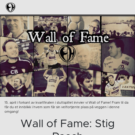
15. april i forkant av kvartfinalen i sluttspillet innvier vi Wall of Fame! Fram til da
får du et innblikk i hvem som får sin velfortjente plass på veggen i denne
omgang!
Wall of Fame: Stig