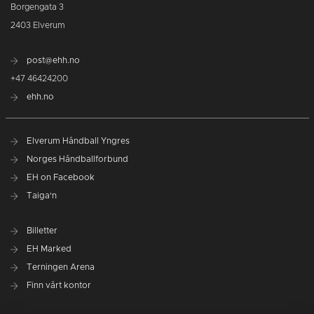
Borgengata 3
2403 Elverum
post@ehh.no
+47 46424200
ehh.no
Elverum Håndball Yngres
Norges Håndballforbund
EH on Facebook
Taiga'n
Billetter
EH Marked
Terningen Arena
Finn vårt kontor