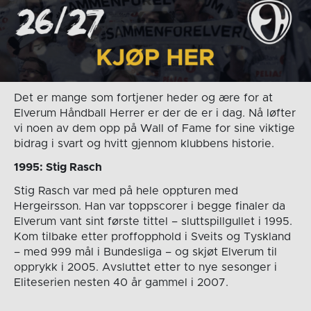
Det er mange som fortjener heder og ære for at
Elverum Håndball Herrer er der de er i dag. Nå løfter
vi noen av dem opp på Wall of Fame for sine viktige
bidrag i svart og hvitt gjennom klubbens historie.
1995: Stig Rasch
Stig Rasch var med på hele oppturen med
Hergeirsson. Han var toppscorer i begge finaler da
Elverum vant sint første tittel – sluttspillgullet i 1995.
Kom tilbake etter proffopphold i Sveits og Tyskland
– med 999 mål i Bundesliga – og skjøt Elverum til
opprykk i 2005. Avsluttet etter to nye sesonger i
Eliteserien nesten 40 år gammel i 2007.