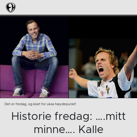
Det er fredag, og klart for ukas høydepunkt!
Historie fredag: ….mitt
minne…. Kalle