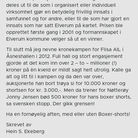
deles ut til de som i organisert eller individuell
virksomhet gjør en betydelig frivillig innsats i
samfunnet og for andre, eller til de som har gjort en
innsats som har satt Elverum på kartet. Prisen ble
opprettet første gang i 2001 og formannskapet i
Elverum kommune velger så ut en vinner.
Til slutt må jeg nevne kronekampen for Flisa AIL i
Åsneshallen i 2012. Full hall og stort engasjement
gjorde at det kom inn over 2 – to – millioner (!)
kroner på èn kveld er mildt sagt helt utrolig. Kalle ga
alt og litt til i kampen og da den var over,
auksjonerte han bort trøya si for 10.000 kroner og
shortsen for kr. 3.000,-. Men da trener for Nøtterøy
Jonny Jensen bød 500 kroner for hans boxer shorts,
sa svensken stopp. Der gikk grensen!
Ha en fornøyelig aften, med eller uten Boxer-shorts!
Skrevet av
Hein S. Ekeberg