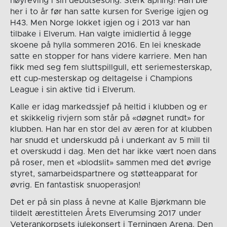
høyreving i sin debutsesong. Sterk åpning! Han ble
her i to år før han satte kursen for Sverige igjen og
H43. Men Norge lokket igjen og i 2013 var han
tilbake i Elverum. Han valgte imidlertid å legge
skoene på hylla sommeren 2016. En lei kneskade
satte en stopper for hans videre karriere. Men han
fikk med seg fem sluttspillgull, ett seriemesterskap,
ett cup-mesterskap og deltagelse i Champions
League i sin aktive tid i Elverum.
Kalle er idag markedssjef på heltid i klubben og er
et skikkelig rivjern som står på «døgnet rundt» for
klubben. Han har en stor del av æren for at klubben
har snudd et underskudd på i underkant av 5 mill til
et overskudd i dag. Men det har ikke vært noen dans
på roser, men et «blodslit» sammen med det øvrige
styret, samarbeidspartnere og støtteapparat for
øvrig. En fantastisk snuoperasjon!
Det er på sin plass å nevne at Kalle Bjørkmann ble
tildelt ærestittelen Årets Elverumsing 2017 under
Veterankorpsets julekonsert i Terningen Arena. Den