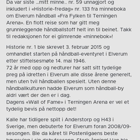
Da var siste …mitt minne.. nr. 59 unnagjort og
inkludert i «Historie-fredag» nr. 133 fra minneboka
om Elverum håndball «Fra Fylken til Terningen
Arena». En flott reise som har gitt meg
grunnleggende håndballstoff helt inn til beinet. Takk
til redaksjonen for ei glimrende «minnebok»!
Historie nr. 1 ble skrevet 3. februar 2015 og
omhandlet starten på håndball-eventyret i Elverum
etter stiftelsesmøte 14. mai 1946.
72 år med opp og nedturer har satt sitt tydelige
preg på idretten i Elverum alle disse årene generelt,
men uten tvil håndballen spesielt. Uten denne
håndballkulturen hadde Elverum som håndball-by
aldri vært der den er i dag.
Dagens «Wall of Fame» i Terningen Arena er vel et
tydelig bevis på nettopp det!
Kalle har tidligere spilt i Anderstorp og H43 i
Sverige, men debuterte for Elverum foran 2008/09-
sesongen. Ble da kåret til Postenligaens beste