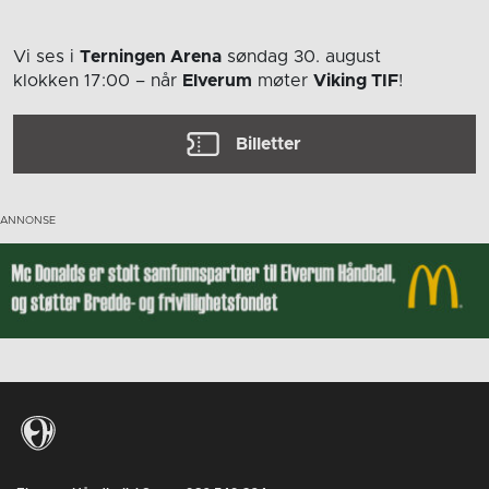
Vi ses i
Terningen Arena
søndag 30. august
klokken 17:00
– når
Elverum
møter
Viking TIF
!
Billetter