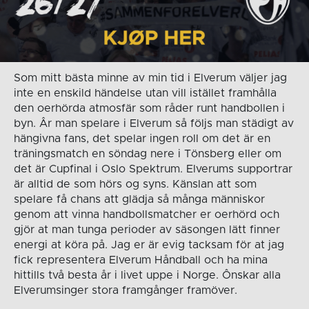
Som mitt bästa minne av min tid i Elverum väljer jag
inte en enskild händelse utan vill istället framhålla
den oerhörda atmosfär som råder runt handbollen i
byn. Âr man spelare i Elverum så följs man städigt av
hängivna fans, det spelar ingen roll om det är en
träningsmatch en söndag nere i Tönsberg eller om
det är Cupfinal i Oslo Spektrum. Elverums supportrar
är alltid de som hörs og syns. Känslan att som
spelare få chans att glädja så många människor
genom att vinna handbollsmatcher er oerhörd och
gjör at man tunga perioder av säsongen lätt finner
energi at köra på. Jag er är evig tacksam för at jag
fick representera Elverum Håndball och ha mina
hittills två besta år i livet uppe i Norge. Ônskar alla
Elverumsinger stora framgånger framöver.