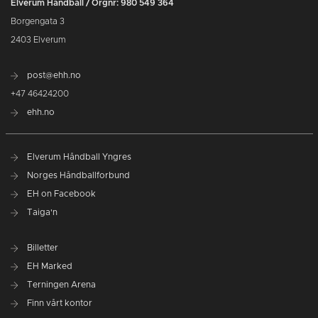
Elverum Håndball / Orgnr: 980 549 364
Borgengata 3
2403 Elverum
post@ehh.no
+47 46424200
ehh.no
Elverum Håndball Yngres
Norges Håndballforbund
EH on Facebook
Taiga'n
Billetter
EH Marked
Terningen Arena
Finn vårt kontor