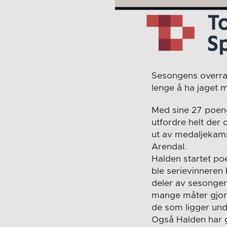
Sesongens overras
lenge å ha jaget m
Med sine 27 poeng 
utfordre helt der
ut av medaljekam
Arendal.
Halden startet po
ble serievinneren 
deler av sesongen
mange måter gjort
de som ligger und
Også Halden har 