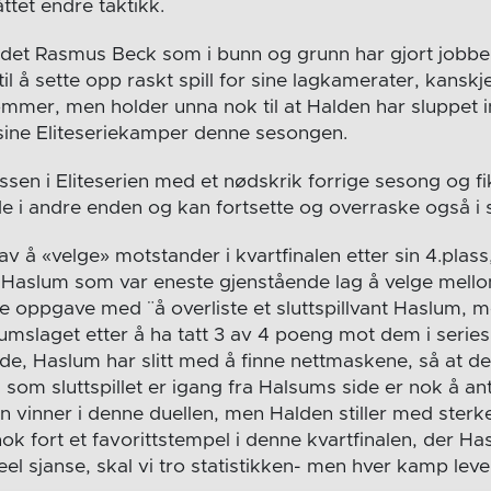
ttet endre taktikk.
r det Rasmus Beck som i bunn og grunn har gjort jobben
l å sette opp raskt spill for sine lagkamerater, kanskje 
mmer, men holder unna nok til at Halden har sluppet 
v sine Eliteseriekamper denne sesongen.
sen i Eliteserien med et nødskrik forrige sesong og fik
 de i andre enden og kan fortsette og overraske også i sl
v å «velge» motstander i kvartfinalen etter sin 4.plas
aslum som var eneste gjenstående lag å velge mello
e oppgave med ¨å overliste et sluttspillvant Haslum, m
mslaget etter å ha tatt 3 av 4 poeng mot dem i seriesp
e, Haslum har slitt med å finne nettmaskene, så at de
som sluttspillet er igang fra Halsums side er nok å ant
n vinner i denne duellen, men Halden stiller med sterke
ok fort et favorittstempel i denne kvartfinalen, der H
el sjanse, skal vi tro statistikken- men hver kamp lever s