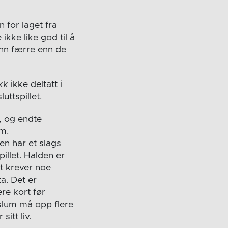
 for laget fra
ikke like god til å
inn færre enn de
k ikke deltatt i
uttspillet.
s, og endte
m.
en har et slags
illet. Halden er
t krever noe
a. Det er
re kort før
aslum må opp flere
itt liv.