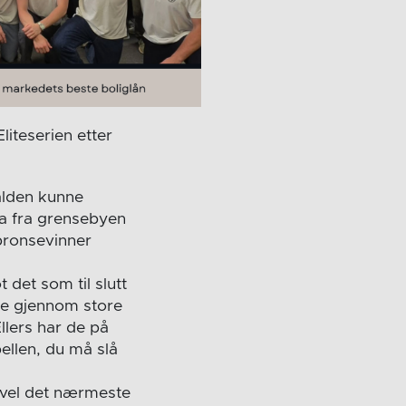
iteserien etter
Halden kunne
ta fra grensebyen
bronsevinner
det som til slutt
ide gjennom store
llers har de på
ellen, du må slå
 vel det nærmeste