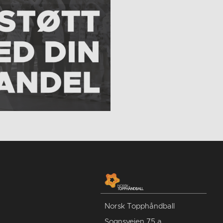
Norsk Topphåndball
Sognsveien 75 a