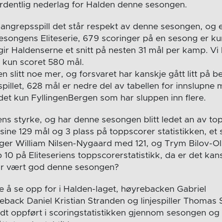
dentlig nederlag for Halden denne sesongen.
t angrepsspill det står respekt av denne sesongen, og 
sesongens Eliteserie, 679 scoringer på en sesong er kun
gir Haldenserne et snitt på nesten 31 mål per kamp. Vi
r kun scoret 580 mål.
 slitt noe mer, og forsvaret har kanskje gått litt på b
illet, 628 mål er nedre del av tabellen for innslupne 
 det kun FyllingenBergen som har sluppen inn flere.
ns styrke, og har denne sesongen blitt ledet an av to
ine 129 mål og 3 plass på toppscorer statistikken, et s
ger William Nilsen-Nygaard med 121, og Trym Bilov-Ols
p 10 på Eliteseriens toppscorerstatistikk, da er det kans
r vært god denne sesongen?
ere å se opp for i Halden-laget, høyrebacken Gabriel
back Daniel Kristian Stranden og linjespiller Thomas S
odt oppført i scoringstatistikken gjennom sesongen og 