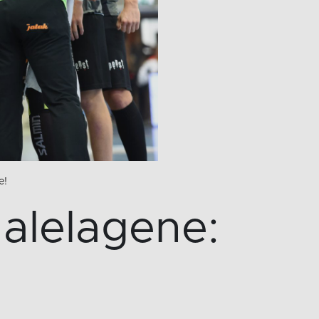
e!
nalelagene: