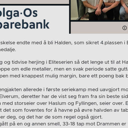
kelse endte med å bli Halden, som sikret 4.plassen i El
edalje.
og tidvise herjing i Eliteserien så det lenge ut til at 
 oppe om edle metaller, men en svak periode satte gut
pen med knappest mulig margin, bare ett poeng bak 
engjakten allerede i første seriekamp med uavgjort mot 
Elverum, deretter har de vist seg fram fra sin beste s
 med storseier over Haslum og Fyllingen, seier over. E
 det som foventes for å havne på øvre halvden av tab
er deg, og det har de som regel også gjort.
gått på en og annen smell, 33-18 tap mot Drammen er