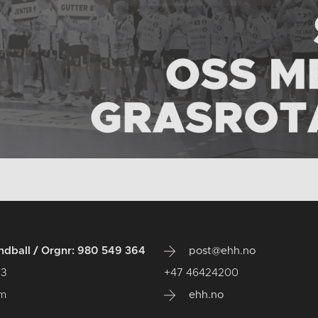
dball / Orgnr: 980 549 364
post@ehh.no
 3
+47 46424200
um
ehh.no