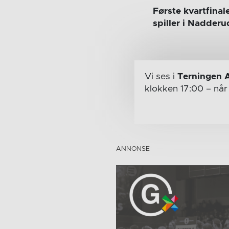
Første kvartfina
spiller i Nadderu
Vi ses i
Terningen 
klokken 17:00
– nå