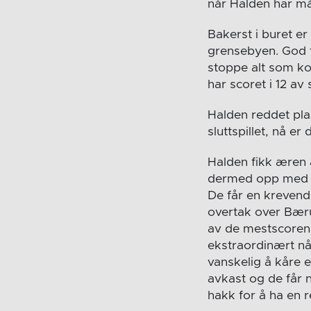
når Halden har må
Bakerst i buret e
grensebyen. God ti
stoppe alt som ko
har scoret i 12 a
Halden reddet plas
sluttspillet, nå er
Halden fikk æren a
dermed opp med H
De får en krevend
overtak over Bæru
av de mestscorend
ekstraordinært nå 
vanskelig å kåre e
avkast og de får n
hakk for å ha en re