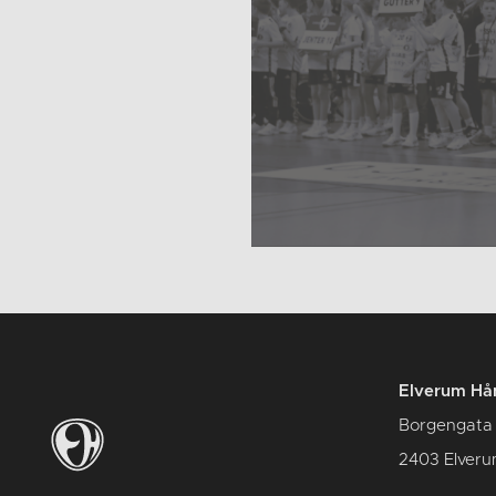
Elverum Hån
Borgengata
2403 Elver