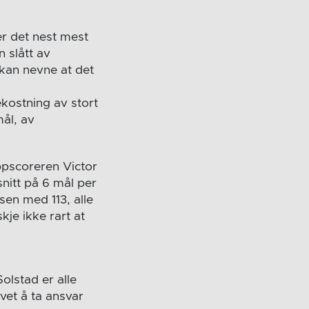
er det nest mest
 slått av
 kan nevne at det
ekostning av stort
mål, av
ppscoreren Victor
nitt på 6 mål per
en med 113, alle
kje ikke rart at
olstad er alle
vet å ta ansvar