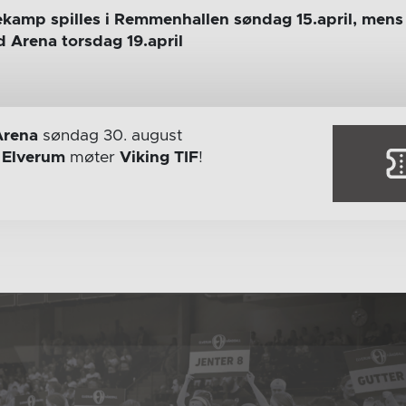
lekamp spilles i Remmenhallen søndag 15.april, men
d Arena torsdag 19.april
Arena
søndag 30. august
r
Elverum
møter
Viking TIF
!