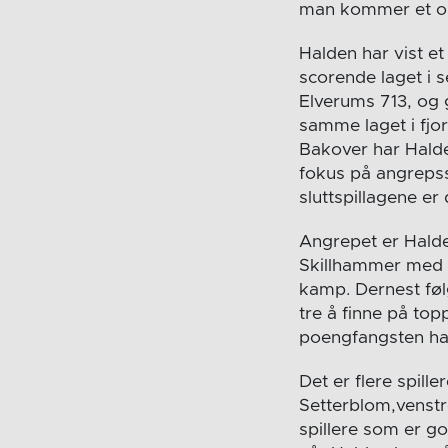
man kommer et or
Halden har vist e
scorende laget i 
Elverums 713, og 
samme laget i fjo
Bakover har Halden
fokus på angrepssp
sluttspillagene er
Angrepet er Halde
Skillhammer med s
kamp. Dernest føl
tre å finne på top
poengfangsten ha
Det er flere spill
Setterblom,venstre
spillere som er g