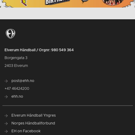
Elverum Håndball / Orgnr: 980 549 364
Borgengata 3
2403 Elverum
post@ehh.no
+47 46424200
ehh.no
Elverum Håndball Yngres
Norges Håndballforbund
EH on Facebook