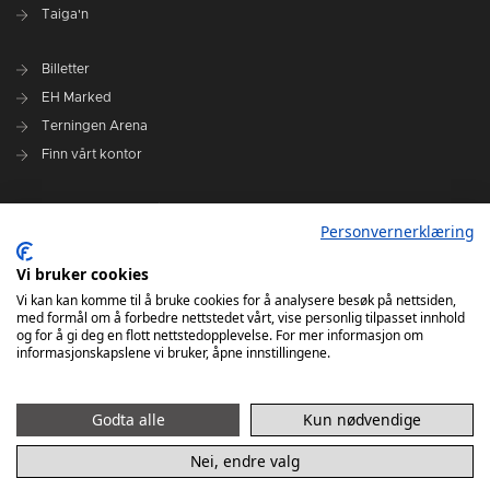
Taiga'n
Billetter
EH Marked
Terningen Arena
Finn vårt kontor
Personvernerklæring
Personvernerklæring
Om klubben
Administrasjonen i Elverum Håndball
Vi bruker cookies
Styre og utvalg
Vi kan kan komme til å bruke cookies for å analysere besøk på nettsiden,
med formål om å forbedre nettstedet vårt, vise personlig tilpasset innhold
VARSLINGSRUTINER FOR ELVERUM HÅNDBALL
og for å gi deg en flott nettstedopplevelse. For mer informasjon om
informasjonskapslene vi bruker, åpne innstillingene.
Godta alle
Kun nødvendige
Nei, endre valg