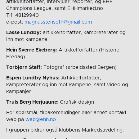
artikkelforfatter, intervjuer, reporter, og EHF
Champions League, samt EHHmarked.no
Tlf: 48129940
e-post:
magnusstenseth@gmail.com
Lasse Lundby:
artikkelforfatter, kampreferater og
inn mot kampene
Hein Sverre Ekeberg:
Artikkelforfatter (Historie
Fredag)
Torbjørn Staff:
Fotograf (arbeidssted Bergen)
Espen Lundby Nyhus:
Artikkelforfatter,
kampreferater og inn mot kampene, samt video og
kampanjer
Truls Berg Herjuaune:
Grafisk design
For spørsmål, tilbakemeldinger eller annet kontakt
web på
web@ehh.no
I gruppen bidrar også klubbens Markedsavdeling: