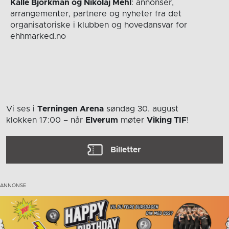
Kalle Björkman og Nikolaj Mehl
: annonser,
arrangementer, partnere og nyheter fra det
organisatoriske i klubben og hovedansvar for
ehhmarked.no
Vi ses i
Terningen Arena
søndag 30. august
klokken 17:00
– når
Elverum
møter
Viking TIF
!
Billetter