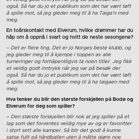
også. Så har du jo et publikum som det har vært tøft
å spille mot, så jeg gleder meg til å ha Taiga’n med
meg.
En toårskontakt med Elverum, hvilke drømmer har du
håp om å oppnå i svart og hvitt de neste sesongene?
– Det er flere ting. Det er jo Norges beste klubb, og
jeg gleder meg til å kjempe i toppen av alle
turneringer og forhåpentligvis ta noen titler. Jeg fikk
et veldig godt inntrykk når jeg var på besøk der
også. Så har du jo et publikum som det har vært tøft
å spille mot, så jeg gleder meg til å ha taigaen med
meg.
Hva tenker du blir den største forskjellen på Bodø og
Elverum for deg som spiller?
– Den største forskjellen blir nok at jeg spiller på et
lag som det forventes veldig mye av og er favoritter
i stort sett alle kamper. Så blir det godt å kunne
satse fullt på håndballen uten å måtte gjøre noe