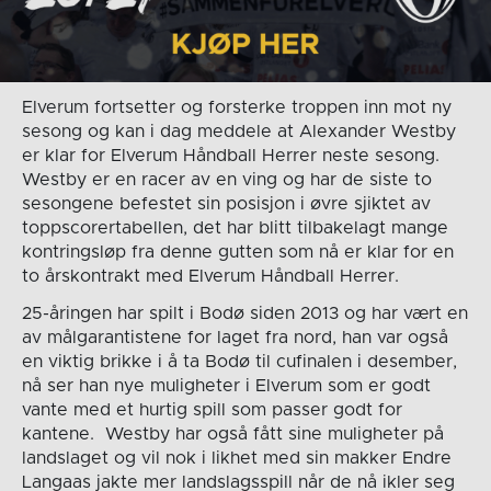
Elverum fortsetter og forsterke troppen inn mot ny
sesong og kan i dag meddele at Alexander Westby
er klar for Elverum Håndball Herrer neste sesong.
Westby er en racer av en ving og har de siste to
sesongene befestet sin posisjon i øvre sjiktet av
toppscorertabellen, det har blitt tilbakelagt mange
kontringsløp fra denne gutten som nå er klar for en
to årskontrakt med Elverum Håndball Herrer.
25-åringen har spilt i Bodø siden 2013 og har vært en
av målgarantistene for laget fra nord, han var også
en viktig brikke i å ta Bodø til cufinalen i desember,
nå ser han nye muligheter i Elverum som er godt
vante med et hurtig spill som passer godt for
kantene. Westby har også fått sine muligheter på
landslaget og vil nok i likhet med sin makker Endre
Langaas jakte mer landslagsspill når de nå ikler seg