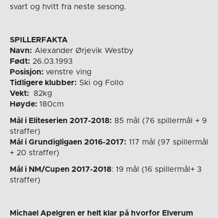
svart og hvitt fra neste sesong.
SPILLERFAKTA
Navn:
Alexander Ørjevik Westby
Født:
26.03.1993
Posisjon:
venstre ving
Tidligere klubber:
Ski og Follo
Vekt:
82kg
Høyde:
180cm
Mål i Eliteserien 2017-2018:
85 mål (76 spillermål + 9
straffer)
Mål i Grundigligaen 2016-2017:
117 mål (97 spillermål
+ 20 straffer)
Mål i NM/Cupen 2017-2018
: 19 mål (16 spillermål+ 3
straffer)
Michael Apelgren er helt klar på hvorfor Elverum