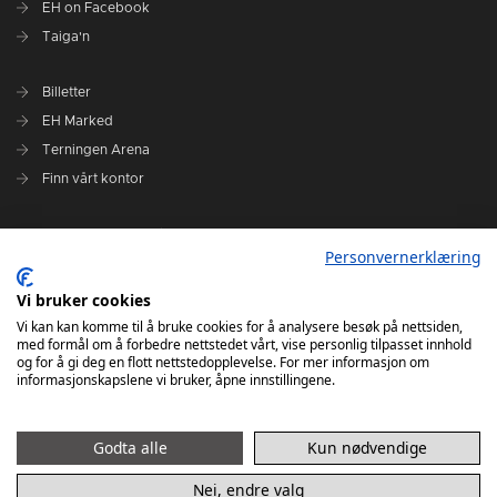
EH on Facebook
Taiga'n
Billetter
EH Marked
Terningen Arena
Finn vårt kontor
Personvernerklæring
Personvernerklæring
Om klubben
Administrasjonen i Elverum Håndball
Vi bruker cookies
Styre og utvalg
Vi kan kan komme til å bruke cookies for å analysere besøk på nettsiden,
med formål om å forbedre nettstedet vårt, vise personlig tilpasset innhold
VARSLINGSRUTINER FOR ELVERUM HÅNDBALL
og for å gi deg en flott nettstedopplevelse. For mer informasjon om
informasjonskapslene vi bruker, åpne innstillingene.
Godta alle
Kun nødvendige
Nei, endre valg