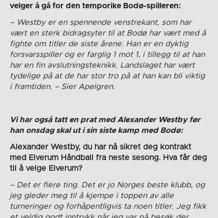
velger å gå for den temporike Bodø-spilleren:
– Westby er en spennende venstrekant, som har
vært en sterk bidragsyter til at Bodø har vært med å
fighte om titler de siste årene. Han er en dyktig
forsvarsspiller og er farglig 1 mot 1, i tillegg til at han
har en fin avslutningsteknikk. Landslaget har vært
tydelige på at de har stor tro på at han kan bli viktig
i framtiden. – Sier Apelgren.
Vi har også tatt en prat med Alexander Westby før
han onsdag skal ut i sin siste kamp med Bodø:
Alexander Westby, du har nå sikret deg kontrakt
med Elverum Håndball fra neste sesong. Hva får deg
til å velge Elverum?
– Det er flere ting. Det er jo Norges beste klubb, og
jeg gleder meg til å kjempe i toppen av alle
turneringer og forhåpentligvis ta noen titler. Jeg fikk
et veldig godt inntrykk når jeg var på besøk der