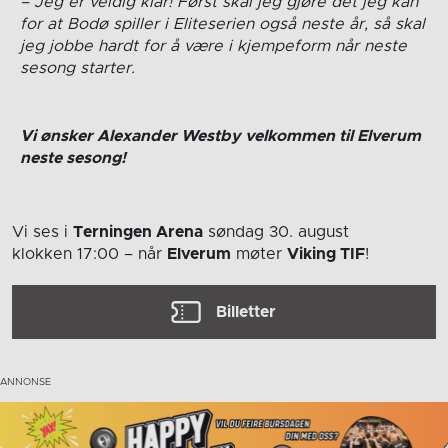
– Jeg er veldig klar! Først skal jeg gjøre det jeg kan
for at Bodø spiller i Eliteserien også neste år, så skal
jeg jobbe hardt for å være i kjempeform når neste
sesong starter.
Vi ønsker Alexander Westby velkommen til Elverum
neste sesong!
Vi ses i
Terningen Arena
søndag 30. august
klokken 17:00
– når
Elverum
møter
Viking TIF
!
Billetter