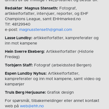
Redaktør
:
Magnus Stenseth:
Fotograf,
artikkelforfatter, intervjuer, reporter, og EHF
Champions League, samt EHHmarked.no
Tlf: 48129940
e-post:
magnusstenseth@gmail.com
Lasse Lundby:
artikkelforfatter, kampreferater og
inn mot kampene
Hein Sverre Ekeberg:
Artikkelforfatter (Historie
Fredag)
Torbjørn Staff:
Fotograf (arbeidssted Bergen)
Espen Lundby Nyhus:
Artikkelforfatter,
kampreferater og inn mot kampene, samt video og
kampanjer
Truls Berg Herjuaune:
Grafisk design
For spørsmål, tilbakemeldinger eller annet kontakt
web på
web@ehh.no