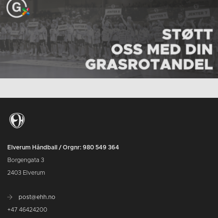
Elverum Håndball / Orgnr: 980 549 364
Borgengata 3
2403 Elverum
post@ehh.no
+47 46424200