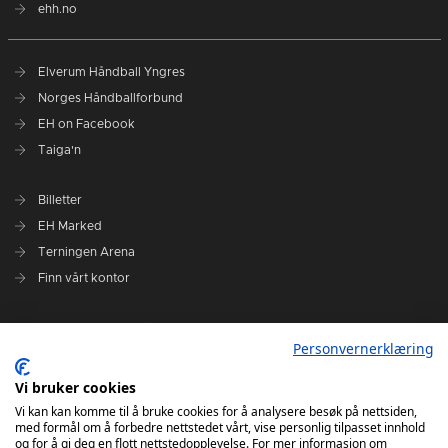
ehh.no
Elverum Håndball Yngres
Norges Håndballforbund
EH on Facebook
Taiga'n
Billetter
EH Marked
Terningen Arena
Finn vårt kontor
Personvernerklæring
Personvernerklæring
Om klubben
Administrasjonen i Elverum Håndball
Vi bruker cookies
Styre og utvalg
Vi kan kan komme til å bruke cookies for å analysere besøk på nettsiden,
med formål om å forbedre nettstedet vårt, vise personlig tilpasset innhold
VARSLINGSRUTINER FOR ELVERUM HÅNDBALL
og for å gi deg en flott nettstedopplevelse. For mer informasjon om