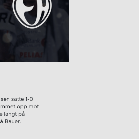
ksen satte 1-0
ikummet opp mot
ke langt på
på Bauer.