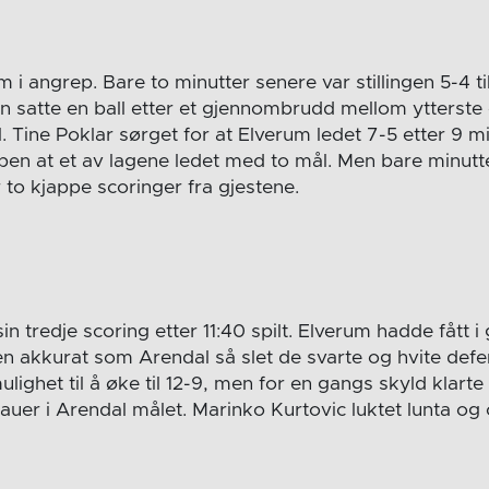
 i angrep. Bare to minutter senere var stillingen 5-4 ti
 satte en ball etter et gjennombrudd mellom ytterste 
Tine Poklar sørget for at Elverum ledet 7-5 etter 9 mi
pen at et av lagene ledet med to mål. Men bare minutt
er to kjappe scoringer fra gjestene.
sin tredje scoring etter 11:40 spilt. Elverum hadde fått i
en akkurat som Arendal så slet de svarte og hvite defe
lighet til å øke til 12-9, men for en gangs skyld klarte
auer i Arendal målet. Marinko Kurtovic luktet lunta og