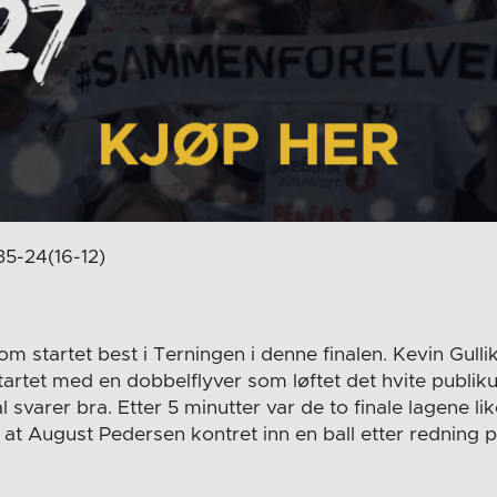
5-24(16-12)
m startet best i Terningen i denne finalen. Kevin Gulli
startet med en dobbelflyver som løftet det hvite publ
 svarer bra. Etter 5 minutter var de to finale lagene li
er at August Pedersen kontret inn en ball etter redning 