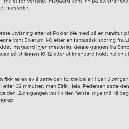
 målet for vertene. Imsgaard kom inn på ett straffekas
t mesterlig.
ørste utvisning etter at Poklar ble med på en rundtur på
enne vant Elverum 1-0 etter en fantastisk scoring fra L
ddet Imsgaard igjen mesterlig, denne gangen fra Sim
ause på stillingen 16-12 etter at Imsgaard holdt nullen
 fikk æren av å sette den første ballen i den 2.omga
 etter 32 minutter, men Eirik Heia Pedersen satte den
elden. 2.omgangen var lik den første, mye mål til be
angrep.