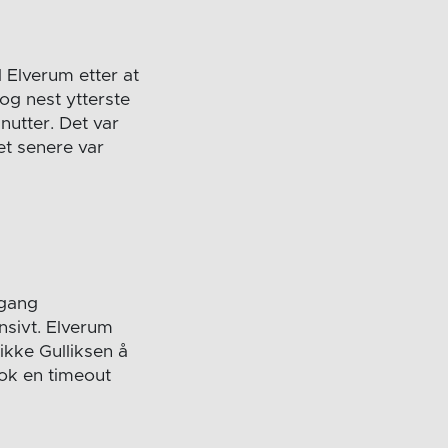
l Elverum etter at
og nest ytterste
nutter. Det var
et senere var
 gang
nsivt. Elverum
 ikke Gulliksen å
 ok en timeout