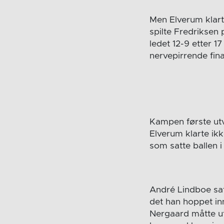
Men Elverum klart
spilte Fredriksen
ledet 12-9 etter 1
nervepirrende fina
Kampen første utvi
Elverum klarte ik
som satte ballen 
André Lindboe satte
det han hoppet inn
Nergaard måtte ut