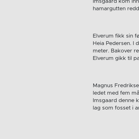
Imsgaard kom inn i
hamargutten redde
Elverum fikk sin f
Heia Pedersen. I d
meter. Bakover re
Elverum gikk til p
Magnus Fredriksen
ledet med fem mål
Imsgaard denne kv
lag som fosset i 