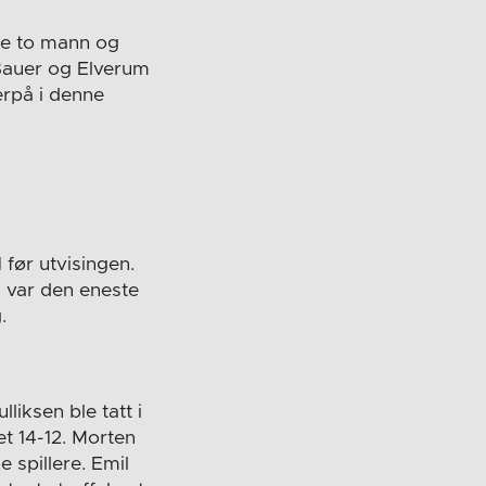
rte to mann og
 Bauer og Elverum
erpå i denne
 før utvisingen.
n var den eneste
.
liksen ble tatt i
et 14-12. Morten
 spillere. Emil