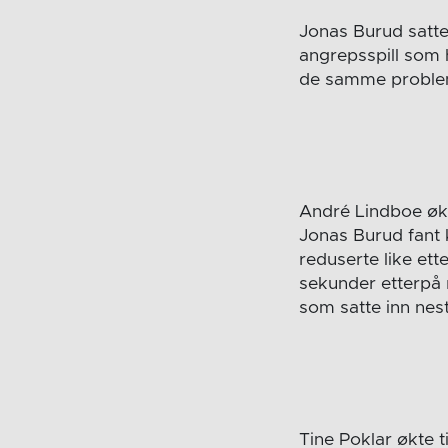
Jonas Burud satte 
angrepsspill som 
de samme problem
André Lindboe økte
Jonas Burud fant 
reduserte like ett
sekunder etterpå 
som satte inn nest
Tine Poklar økte t