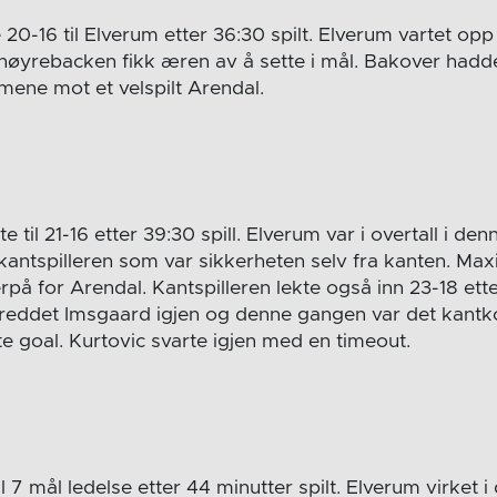
20-16 til Elverum etter 36:30 spilt. Elverum vartet opp
høyrebacken fikk æren av å sette i mål. Bakover hadde
ene mot et velspilt Arendal.
 til 21-16 etter 39:30 spill. Elverum var i overtall i de
kantspilleren som var sikkerheten selv fra kanten. Max
erpå for Arendal. Kantspilleren lekte også inn 23-18 ette
reddet Imsgaard igjen og denne gangen var det kantko
e goal. Kurtovic svarte igjen med en timeout.
il 7 mål ledelse etter 44 minutter spilt. Elverum virket 