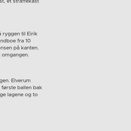
t, et straffekast
 ryggen til Eirik
indboe fra 10
onsen på kanten.
 ut omgangen.
ngen. Elverum
 første ballen bak
gge lagene og to