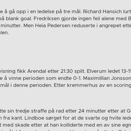
e å gå opp i en ledelse på tre mål. Richard Hansich lu
 på blank goal. Fredriksen gjorde ingen feil alene med
7 minutter. Men Heia Pedersen reduserte i angrepet ett
len.
sning fikk Arendal etter 21:30 spilt. Elverum ledet 13-11
ke å vinne perioden som endte 0-1. Maximillian Jonsso
i mål i denne perioden. Etter kremmerhus av en scoring
 sin tredje straffe på rad etter 24 minutter etter at Gul
 fra kant. Lindboe sørget for at de svarte og hvite led
 med skade etter at han kolliderte med en av sine egne