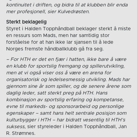
kontinuitet i driften, og bidra til at klubben blir enda
mer profesjonell, sier Kulvedrøsten.
Sterkt beklagelig
Styret i Halden Topphåndball beklager sterkt å miste
en ressurs som Mads, men har samtidig stor
forståelse for at han ikke lar sjansen til å lede
Norges fremste håndballklubb gå fra seg.
– For HTH er det en fjær i hatten, ikke bare å være
en klubb for sportslig fremgang og spillerutvikling,
men at vi også viser oss å være en arena for
organisatorisk og ledelsesmessig utvikling. Mads har
gjennom sine år som spiller, og de senere årene som
daglig leder, satt sterkt preg på HTH. Hans
kombinasjon av sportslig erfaring og kompetanse,
evne til markeds- og sponsorarbeid og personlige
egenskaper – samt hans helt sentrale posisjon som
kulturbygger i HTH – har bidratt vesentlig til HTH’s
suksess,
sier styreleder i Halden Topphåndball, Jan
R. Strømnes.