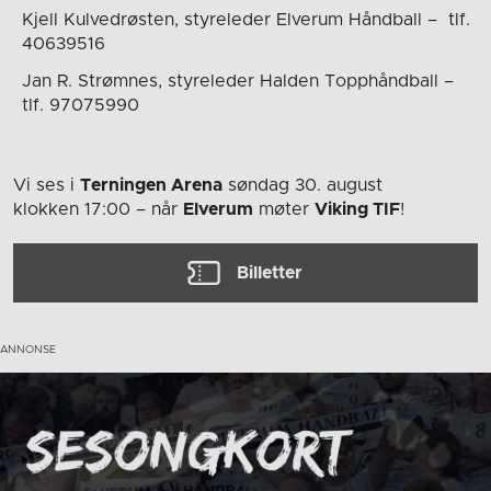
Kjell Kulvedrøsten, styreleder Elverum Håndball –
tlf.
40639516
Jan R. Strømnes, styreleder Halden Topphåndball –
tlf. 97075990
Vi ses i
Terningen Arena
søndag 30. august
klokken 17:00
– når
Elverum
møter
Viking TIF
!
Billetter