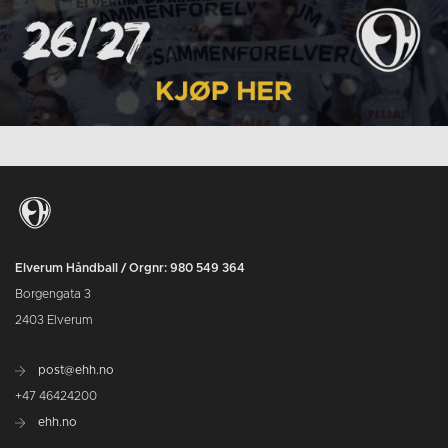
Elverum Håndball / Orgnr: 980 549 364
Borgengata 3
2403 Elverum
post@ehh.no
+47 46424200
ehh.no