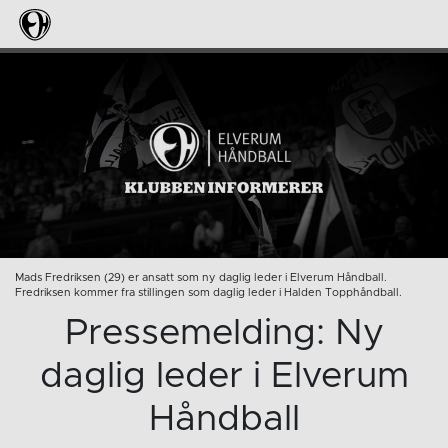
Mads Fredriksen (29) er ansatt som ny daglig leder i Elverum Håndball.
Fredriksen kommer fra stillingen som daglig leder i Halden Topphåndball.
Pressemelding: Ny
daglig leder i Elverum
Håndball