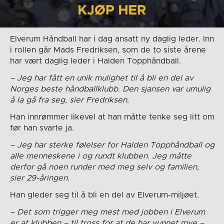
Elverum Håndball har i dag ansatt ny daglig leder. Inn
i rollen går Mads Fredriksen, som de to siste årene
har vært daglig leder i Halden Topphåndball.
– Jeg har fått en unik mulighet til å bli en del av
Norges beste håndballklubb. Den sjansen var umulig
å la gå fra seg, sier Fredriksen.
Han innrømmer likevel at han måtte tenke seg litt om
før han svarte ja.
– Jeg har sterke følelser for Halden Topphåndball og
alle menneskene i og rundt klubben. Jeg måtte
derfor gå noen runder med meg selv og familien,
sier 29-åringen.
Han gleder seg til å bli en del av Elverum-miljøet.
– Det som trigger meg mest med jobben i Elverum
er at klubben – til tross for at de har vunnet mye –