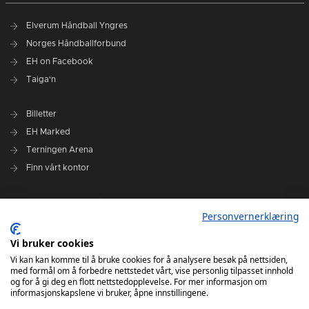
Elverum Håndball Yngres
Norges Håndballforbund
EH on Facebook
Taiga'n
Billetter
EH Marked
Terningen Arena
Finn vårt kontor
Personvernerklæring
Personvernerklæring
Om klubben
Administrasjonen i Elverum Håndball
Vi bruker cookies
Styre og utvalg
Vi kan kan komme til å bruke cookies for å analysere besøk på nettsiden,
med formål om å forbedre nettstedet vårt, vise personlig tilpasset innhold
VARSLINGSRUTINER FOR ELVERUM HÅNDBALL
og for å gi deg en flott nettstedopplevelse. For mer informasjon om
informasjonskapslene vi bruker, åpne innstillingene.