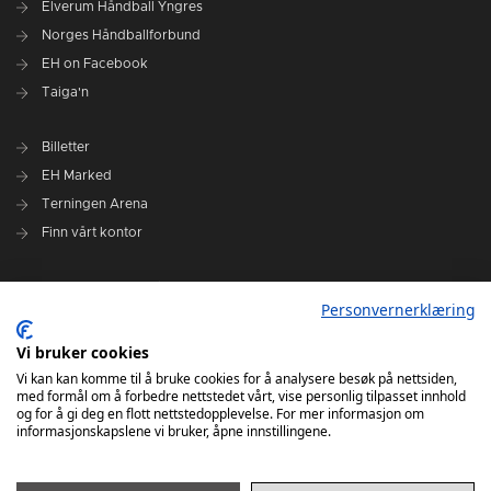
Elverum Håndball Yngres
Norges Håndballforbund
EH on Facebook
Taiga'n
Billetter
EH Marked
Terningen Arena
Finn vårt kontor
Personvernerklæring
Personvernerklæring
Om klubben
Administrasjonen i Elverum Håndball
Vi bruker cookies
Styre og utvalg
Vi kan kan komme til å bruke cookies for å analysere besøk på nettsiden,
med formål om å forbedre nettstedet vårt, vise personlig tilpasset innhold
VARSLINGSRUTINER FOR ELVERUM HÅNDBALL
og for å gi deg en flott nettstedopplevelse. For mer informasjon om
informasjonskapslene vi bruker, åpne innstillingene.