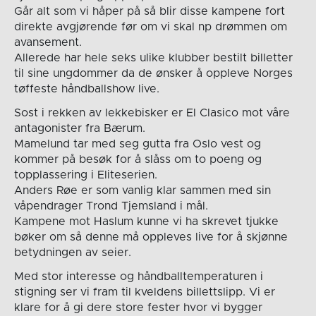
Går alt som vi håper på så blir disse kampene fort
direkte avgjørende før om vi skal np drømmen om
avansement.
Allerede har hele seks ulike klubber bestilt billetter
til sine ungdommer da de ønsker å oppleve Norges
tøffeste håndballshow live.
Sost i rekken av lekkebisker er El Clasico mot våre
antagonister fra Bærum.
Mamelund tar med seg gutta fra Oslo vest og
kommer på besøk for å slåss om to poeng og
topplassering i Eliteserien.
Anders Røe er som vanlig klar sammen med sin
våpendrager Trond Tjemsland i mål.
Kampene mot Haslum kunne vi ha skrevet tjukke
bøker om så denne må oppleves live for å skjønne
betydningen av seier.
Med stor interesse og håndballtemperaturen i
stigning ser vi fram til kveldens billettslipp. Vi er
klare for å gi dere store fester hvor vi bygger