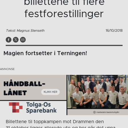
billettene til flere
festforestillinger
Tekst: Magnus Stenseth
16/10/2018
Magien fortsetter i Terningen!
Billettene til toppkampen mot Drammen den
31.oktober ligger allerede ute og her går det unna.