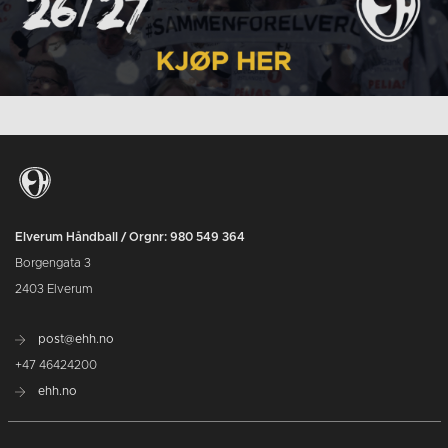
Elverum Håndball / Orgnr: 980 549 364
Borgengata 3
2403 Elverum
post@ehh.no
+47 46424200
ehh.no