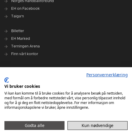
Norges Håndballforbund
EH on Facebook
Taiga'n
Billetter
EH Marked
Terningen Arena
Finn vårt kontor
Personvernerklæring
Personvernerklæring
Om klubben
Administrasjonen i Elverum Håndball
Vi bruker cookies
Styre og utvalg
Vi kan kan komme til å bruke cookies for å analysere besøk på nettsiden,
med formål om å forbedre nettstedet vårt, vise personlig tilpasset innhold
VARSLINGSRUTINER FOR ELVERUM HÅNDBALL
og for å gi deg en flott nettstedopplevelse. For mer informasjon om
informasjonskapslene vi bruker, åpne innstillingene.
Godta alle
Kun nødvendige