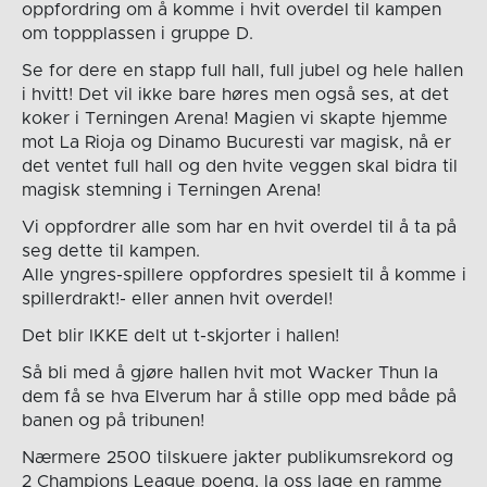
oppfordring om å komme i hvit overdel til kampen
om toppplassen i gruppe D.
Se for dere en stapp full hall, full jubel og hele hallen
i hvitt! Det vil ikke bare høres men også ses, at det
koker i Terningen Arena! Magien vi skapte hjemme
mot La Rioja og Dinamo Bucuresti var magisk, nå er
det ventet full hall og den hvite veggen skal bidra til
magisk stemning i Terningen Arena!
Vi oppfordrer alle som har en hvit overdel til å ta på
seg dette til kampen.
Alle yngres-spillere oppfordres spesielt til å komme i
spillerdrakt!- eller annen hvit overdel!
Det blir IKKE delt ut t-skjorter i hallen!
Så bli med å gjøre hallen hvit mot Wacker Thun la
dem få se hva Elverum har å stille opp med både på
banen og på tribunen!
Nærmere 2500 tilskuere jakter publikumsrekord og
2 Champions League poeng, la oss lage en ramme