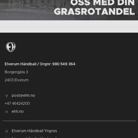
Elverum Håndball / Orgnr: 980 549 364
Borgengata 3
2403 Elverum
post@ehh.no
+47 46424200
ehh.no
Elverum Håndball Yngres