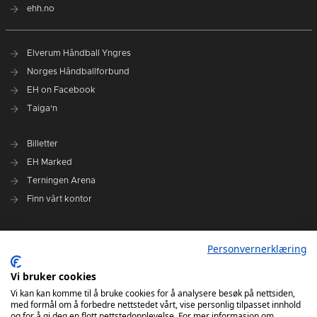
ehh.no
Elverum Håndball Yngres
Norges Håndballforbund
EH on Facebook
Taiga'n
Billetter
EH Marked
Terningen Arena
Finn vårt kontor
Personvernerklæring
Personvernerklæring
Om klubben
Administrasjonen i Elverum Håndball
Vi bruker cookies
Styre og utvalg
Vi kan kan komme til å bruke cookies for å analysere besøk på nettsiden,
med formål om å forbedre nettstedet vårt, vise personlig tilpasset innhold
VARSLINGSRUTINER FOR ELVERUM HÅNDBALL
og for å gi deg en flott nettstedopplevelse. For mer informasjon om