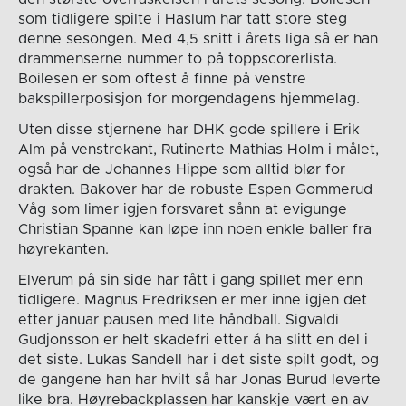
som tidligere spilte i Haslum har tatt store steg
denne sesongen. Med 4,5 snitt i årets liga så er han
drammenserne nummer to på toppscorerlista.
Boilesen er som oftest å finne på venstre
bakspillerposisjon for morgendagens hjemmelag.
Uten disse stjernene har DHK gode spillere i Erik
Alm på venstrekant, Rutinerte Mathias Holm i målet,
også har de Johannes Hippe som alltid blør for
drakten. Bakover har de robuste Espen Gommerud
Våg som limer igjen forsvaret sånn at evigunge
Christian Spanne kan løpe inn noen enkle baller fra
høyrekanten.
Elverum på sin side har fått i gang spillet mer enn
tidligere. Magnus Fredriksen er mer inne igjen det
etter januar pausen med lite håndball. Sigvaldi
Gudjonsson er helt skadefri etter å ha slitt en del i
det siste. Lukas Sandell har i det siste spilt godt, og
de gangene han har hvilt så har Jonas Burud leverte
like bra. Høyrebackplassen har kanskje vært en av