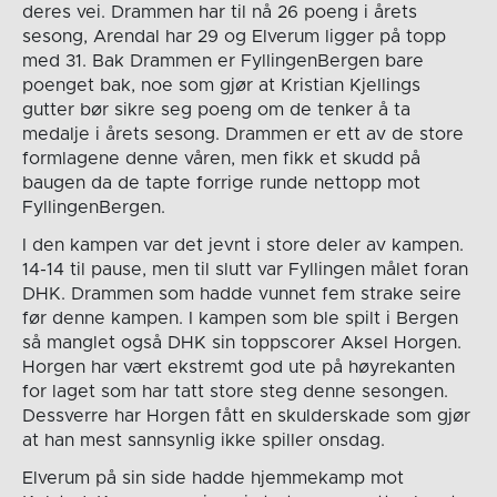
deres vei. Drammen har til nå 26 poeng i årets
sesong, Arendal har 29 og Elverum ligger på topp
med 31. Bak Drammen er FyllingenBergen bare
poenget bak, noe som gjør at Kristian Kjellings
gutter bør sikre seg poeng om de tenker å ta
medalje i årets sesong. Drammen er ett av de store
formlagene denne våren, men fikk et skudd på
baugen da de tapte forrige runde nettopp mot
FyllingenBergen.
I den kampen var det jevnt i store deler av kampen.
14-14 til pause, men til slutt var Fyllingen målet foran
DHK. Drammen som hadde vunnet fem strake seire
før denne kampen. I kampen som ble spilt i Bergen
så manglet også DHK sin toppscorer Aksel Horgen.
Horgen har vært ekstremt god ute på høyrekanten
for laget som har tatt store steg denne sesongen.
Dessverre har Horgen fått en skulderskade som gjør
at han mest sannsynlig ikke spiller onsdag.
Elverum på sin side hadde hjemmekamp mot