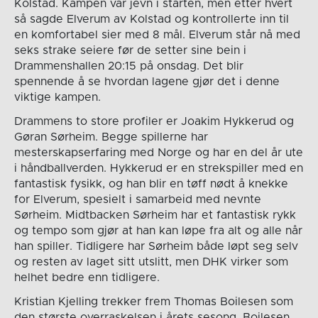
Kolstad. Kampen var jevn i starten, men etter hvert
så sagde Elverum av Kolstad og kontrollerte inn til
en komfortabel sier med 8 mål. Elverum står nå med
seks strake seiere før de setter sine bein i
Drammenshallen 20:15 på onsdag. Det blir
spennende å se hvordan lagene gjør det i denne
viktige kampen.
Drammens to store profiler er Joakim Hykkerud og
Gøran Sørheim. Begge spillerne har
mesterskapserfaring med Norge og har en del år ute
i håndballverden. Hykkerud er en strekspiller med en
fantastisk fysikk, og han blir en tøff nødt å knekke
for Elverum, spesielt i samarbeid med nevnte
Sørheim. Midtbacken Sørheim har et fantastisk rykk
og tempo som gjør at han kan løpe fra alt og alle når
han spiller. Tidligere har Sørheim både løpt seg selv
og resten av laget sitt utslitt, men DHK virker som
helhet bedre enn tidligere.
Kristian Kjelling trekker frem Thomas Boilesen som
den største overraskelsen i årets sesong. Boilesen