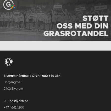
Elverum Håndball / Orgnr: 980 549 364
Borgengata 3
2403 Elverum
post@ehh.no
+47 46424200